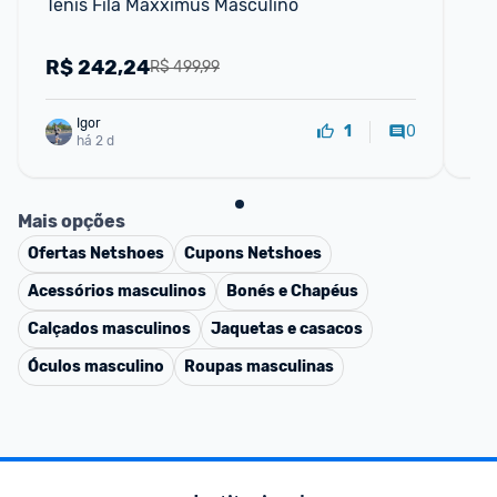
Tênis Fila Maxximus Masculino
Ten
R$
242,24
R
R$ 499,99
Igor
0
1
há 2 d
Mais opções
Ofertas
Netshoes
Cupons
Netshoes
Acessórios masculinos
Bonés e Chapéus
Calçados masculinos
Jaquetas e casacos
Óculos masculino
Roupas masculinas