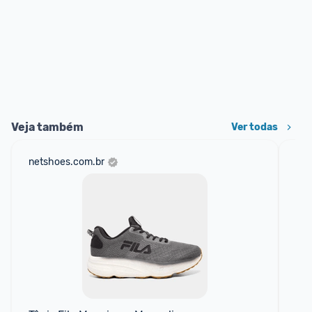
Veja também
Ver todas
netshoes.com.br
am
F