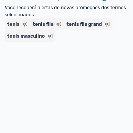
regras do cartão N Card, 
clique aqui
.
Você receberá alertas de novas promoções dos termos 
Entrega Expressa
: A partir de 2 dias úteis.* 
selecionados
*Confira 
aqui
 as regras e condições!
tenis
tenis fila
tenis fila grand
tenis masculino