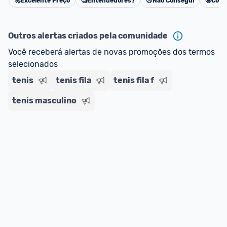
🚀
Excelente Preço
🧐
Entendedores?
😢
Não Consegui
🤩
Cons
Cancelar
Outros alertas criados pela comunidade
Você receberá alertas de novas promoções dos termos 
selecionados
tenis
tenis fila
tenis fila f
tenis masculino