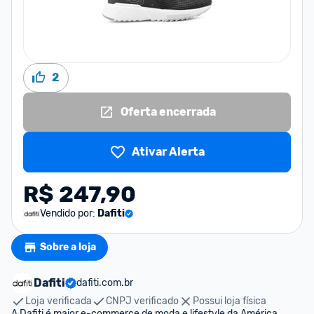
2
Oferta encerrada
Ativar Alerta
R$ 247,90
Vendido por:
Dafiti
Sobre a loja
Dafiti
dafiti.com.br
Loja verificada
CNPJ verificado
Possui loja física
A Dafiti é maior e-commerce de moda e lifestyle da América 