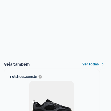
Veja também
Ver todas
netshoes.com.br
am