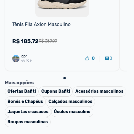
F
Tênis Fila Axion Masculino
Ten
R$
185,72
R
R$ 359,99
Igor
0
0
há 19 h
Mais opções
Ofertas
Dafiti
Cupons
Dafiti
Acessórios masculinos
Bonés e Chapéus
Calçados masculinos
Jaquetas e casacos
Óculos masculino
Roupas masculinas