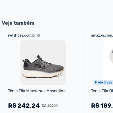
Entrega Expressa
: A partir de 2 dias úteis.* *Confira 
Veja também
netshoes.com.br
amazon.com.
Frete Grátis
Tênis Fila Maxximus Masculino
Tenis Fila 
R$
242,24
R$
189
R$ 499,99