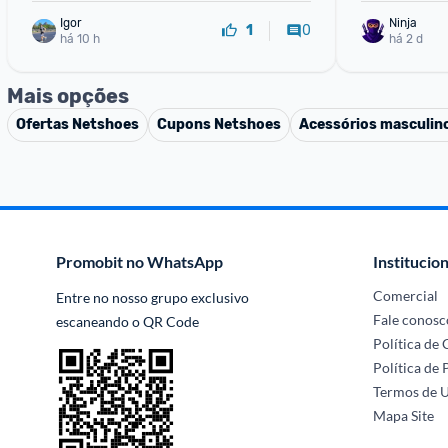
Igor
Ninja 
0
1
há 10 h
há 2 d
Mais opções
Ofertas
Netshoes
Cupons
Netshoes
Acessórios masculin
Promobit no WhatsApp
Institucion
Comercial
Entre no nosso grupo exclusivo 
Fale conosc
escaneando o QR Code
Política de
Política de 
Termos de 
Mapa Site