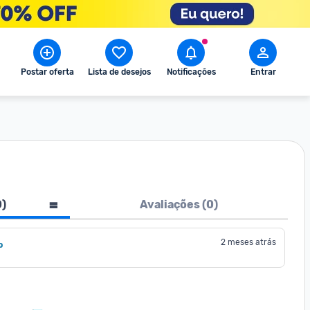
Postar oferta
Lista de desejos
Notificações
Entrar
0
)
Avaliações (
0
)
2 meses atrás
o