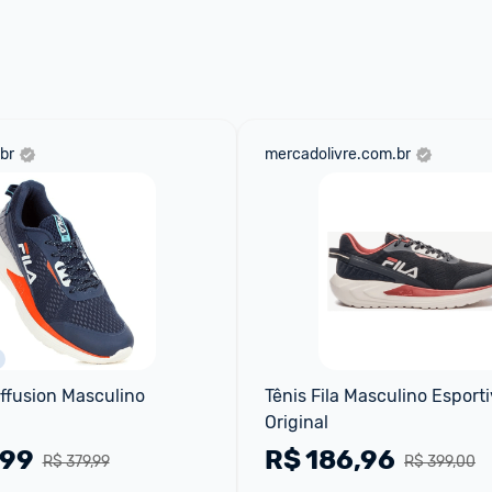
aqui
 as regras e condições!
br
mercadolivre.com.br
Diffusion Masculino
Tênis Fila Masculino Esporti
Original
,99
R$
186,96
R$ 379,99
R$ 399,00