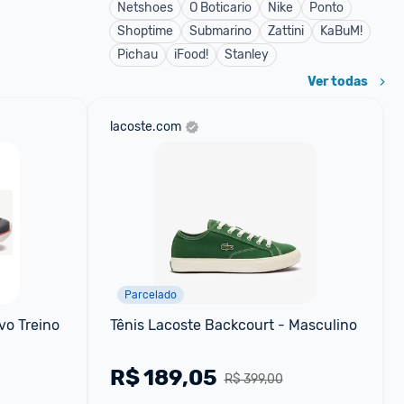
Netshoes
O Boticario
Nike
Ponto
Shoptime
Submarino
Zattini
KaBuM!
Pichau
iFood!
Stanley
Ver todas
lacoste.com
Parcelado
vo Treino 
Tênis Lacoste Backcourt - Masculino
R$
189,05
R$ 399,00