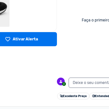
Faça o primeir
Ativar Alerta
Deixe o seu coment
0
🚀
Excelente Preço
🧐
Entended