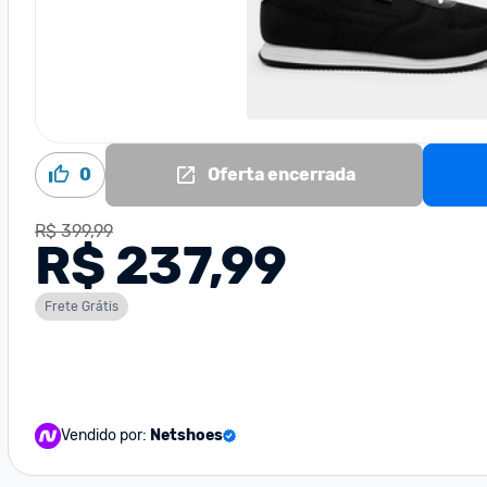
0
Oferta encerrada
R$ 399,99
R$ 237,99
Frete Grátis
Vendido por:
Netshoes