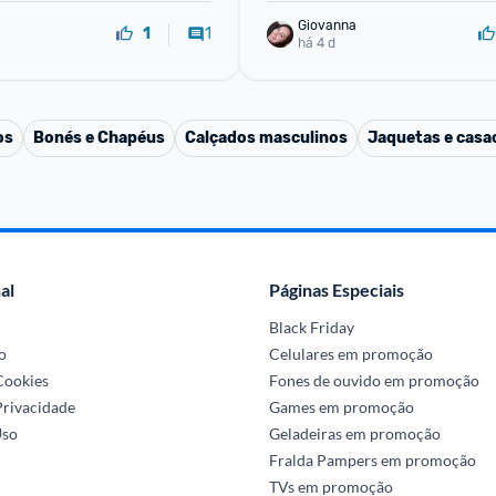
Giovanna
1
1
há 4 d
os
Bonés e Chapéus
Calçados masculinos
Jaquetas e casa
al
Páginas Especiais
Black Friday
o
Celulares em promoção
 Cookies
Fones de ouvido em promoção
Privacidade
Games em promoção
Uso
Geladeiras em promoção
Fralda Pampers em promoção
TVs em promoção