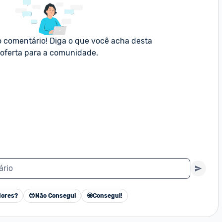
o comentário! Diga o que você acha desta 
oferta para a comunidade.
ário
ores?
😢
Não Consegui
🤩
Consegui!
Cancelar