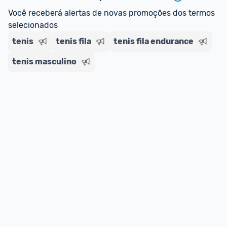
regras do cartão N Card, 
clique aqui
.
Você receberá alertas de novas promoções dos termos 
Entrega Expressa
: A partir de 2 dias úteis.* 
selecionados
*Confira 
aqui
 as regras e condições!
tenis
tenis fila
tenis fila endurance
tenis masculino