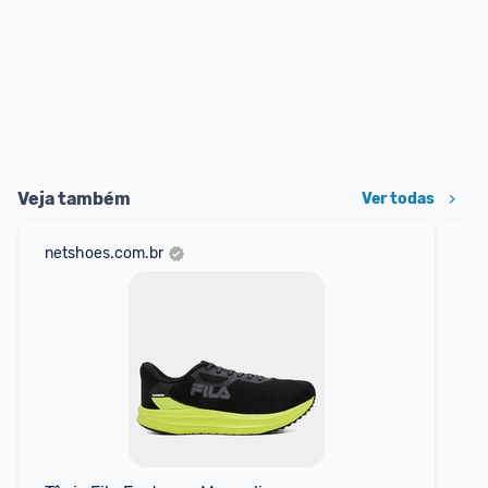
Veja também
Ver todas
netshoes.com.br
mer