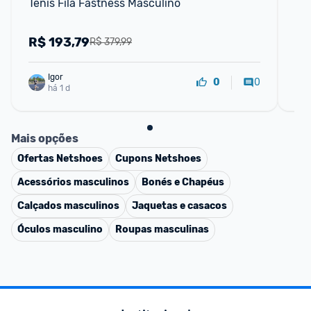
Tênis Fila Fastness Masculino
Tên
R$
193,79
R
R$ 379,99
Igor
0
0
há 1 d
Mais opções
Ofertas
Netshoes
Cupons
Netshoes
Acessórios masculinos
Bonés e Chapéus
Calçados masculinos
Jaquetas e casacos
Óculos masculino
Roupas masculinas