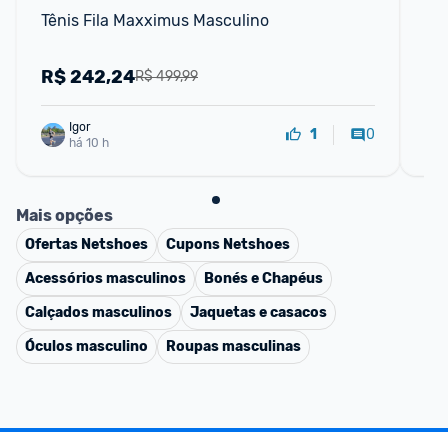
Tênis Fila Maxximus Masculino
Ten
R$
242,24
R
R$ 499,99
Igor
0
1
há 10 h
Mais opções
Ofertas
Netshoes
Cupons
Netshoes
Acessórios masculinos
Bonés e Chapéus
Calçados masculinos
Jaquetas e casacos
Óculos masculino
Roupas masculinas