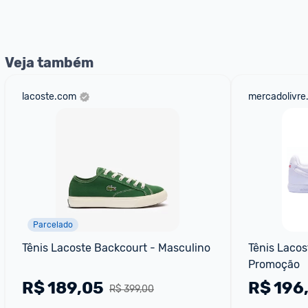
Entrega Expressa
: A partir de 2 dias úteis.* *Confira 
Veja também
lacoste.com
mercadolivre
Parcelado
Tênis Lacoste Backcourt - Masculino
Tênis Lacos
Promoção
R$
189,05
R$
196
R$ 399,00