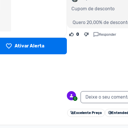
Cupom de desconto 

 Quero 20,00% de descon
0
Responder
Ativar Alerta
Deixe o seu coment
0
🚀
Excelente Preço
🧐
Entended