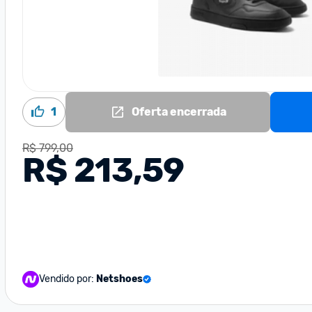
1
Oferta encerrada
R$ 799,00
R$ 213,59
Vendido por:
Netshoes