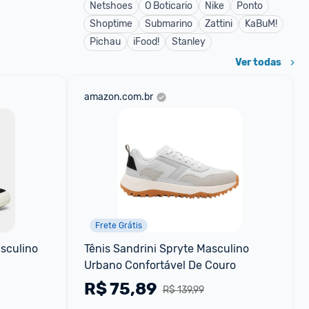
Netshoes
O Boticario
Nike
Ponto
Shoptime
Submarino
Zattini
KaBuM!
Pichau
iFood!
Stanley
Ver todas
amazon.com.br
Frete Grátis
sculino
Tênis Sandrini Spryte Masculino 
Urbano Confortável De Couro
R$
75,89
R$ 139,99