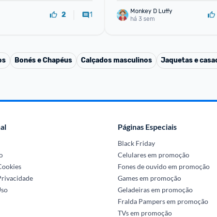
Monkey D Luffy
1
2
há 3 sem
os
Bonés e Chapéus
Calçados masculinos
Jaquetas e casa
al
Páginas Especiais
Black Friday
o
Celulares em promoção
 Cookies
Fones de ouvido em promoção
Privacidade
Games em promoção
Uso
Geladeiras em promoção
Fralda Pampers em promoção
TVs em promoção