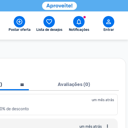
Postar oferta
Lista de desejos
Notificações
Entrar
1
)
Avaliações (
0
)
um mês atrás
00% de desconto
um mês atrás