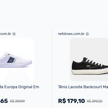
aqui
 as regras e condições!
.com.br
netshoes.com.br
te Europa Original Em 
Tênis Lacoste Backcourt Ma
,65
R$
179,10
R$ 399,99
R$ 399,00