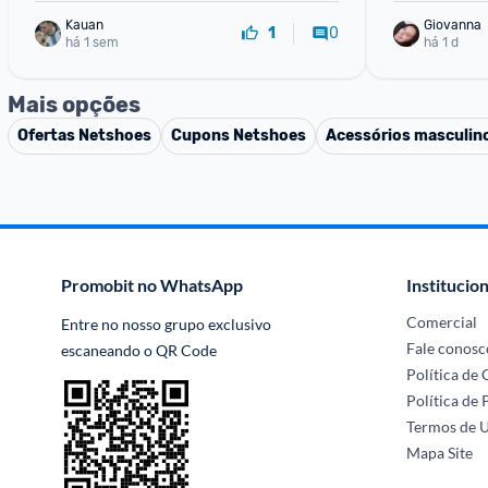
Kauan
Giovanna
0
1
há 1 sem
há 1 d
Mais opções
Ofertas
Netshoes
Cupons
Netshoes
Acessórios masculin
Promobit no WhatsApp
Institucion
Comercial
Entre no nosso grupo exclusivo 
Fale conosc
escaneando o QR Code
Política de
Política de 
Termos de 
Mapa Site