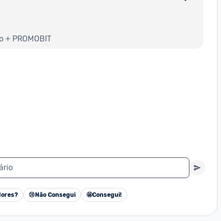
to + PROMOBIT
ário
ores?
😢
Não Consegui
🤩
Consegui!
Cancelar