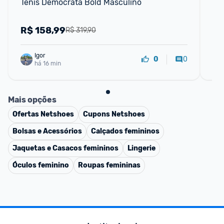
Tênis Democrata Bold Masculino
Tê
Ca
R$
158,99
R
R$ 319,90
Igor
0
0
há 16 min
Mais opções
Ofertas
Netshoes
Cupons
Netshoes
Bolsas e Acessórios
Calçados femininos
Jaquetas e Casacos femininos
Lingerie
Óculos feminino
Roupas femininas