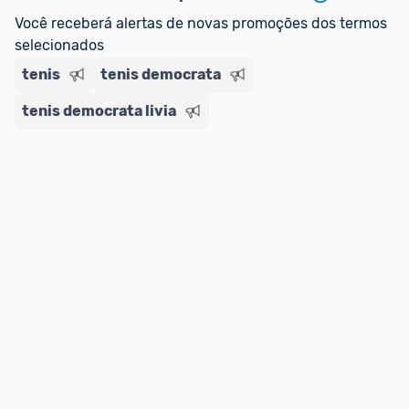
regras do cartão N Card, 
clique aqui
.
Você receberá alertas de novas promoções dos termos 
Entrega Expressa
: A partir de 2 dias úteis.* 
selecionados
*Confira 
aqui
 as regras e condições!
tenis
tenis democrata
tenis democrata livia