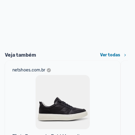
Veja também
Ver todas
netshoes.com.br
sho
📱