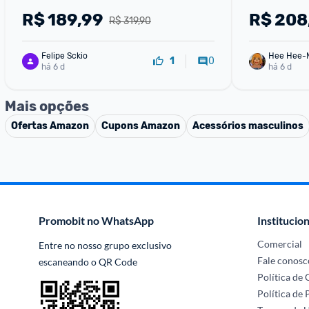
R$
189,99
R$
208
R$ 319,90
Felipe Sckio
Hee Hee-
0
1
há 6 d
há 6 d
Mais opções
Ofertas
Amazon
Cupons
Amazon
Acessórios masculinos
Promobit no WhatsApp
Institucion
Comercial
Entre no nosso grupo exclusivo 
Fale conosc
escaneando o QR Code
Política de
Política de 