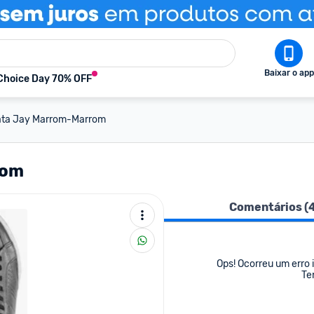
Baixar o app
Choice Day 70% OFF
ata Jay Marrom-Marrom
rom
Comentários (
Ops! Ocorreu um erro i
Te