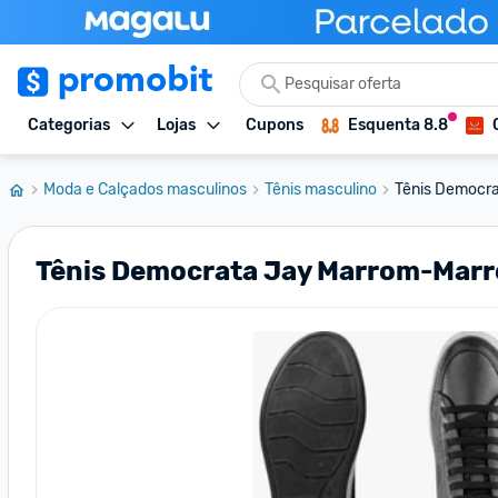
Categorias
Lojas
Cupons
Esquenta 8.8
Moda e Calçados masculinos
Tênis masculino
Tênis Democr
Tênis Democrata Jay Marrom-Mar