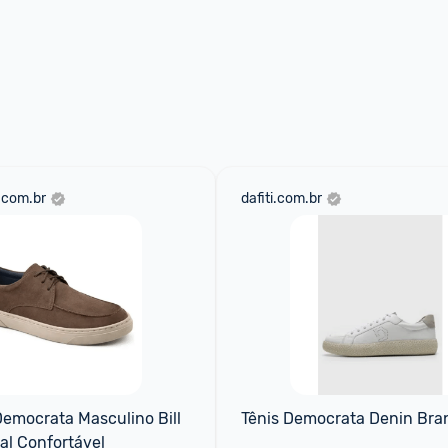
.com.br
dafiti.com.br
emocrata Masculino Bill 
Tênis Democrata Denin Bra
al Confortável