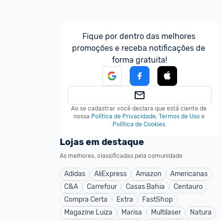
Fique por dentro das melhores 
promoções e receba notificações de 
forma gratuita!
Ao se cadastrar você declara que está ciente de 
nossa
Política de Privacidade
,
Termos de Uso
e
Política de Cookies
.
Lojas em destaque
As melhores, classificadas pela comunidade
Adidas
AliExpress
Amazon
Americanas
C&A
Carrefour
Casas Bahia
Centauro
Compra Certa
Extra
FastShop
Magazine Luiza
Marisa
Multilaser
Natura