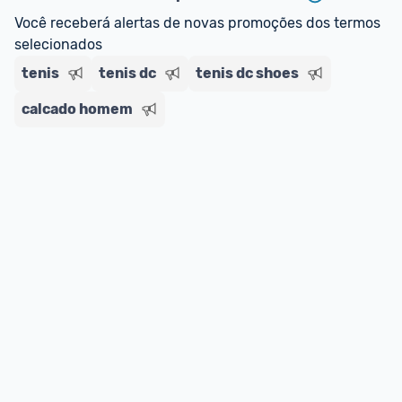
regras do cartão N Card, 
clique aqui
.
Você receberá alertas de novas promoções dos termos 
Entrega Expressa
: A partir de 2 dias úteis.* 
selecionados
*Confira 
aqui
 as regras e condições!
tenis
tenis dc
tenis dc shoes
calcado homem