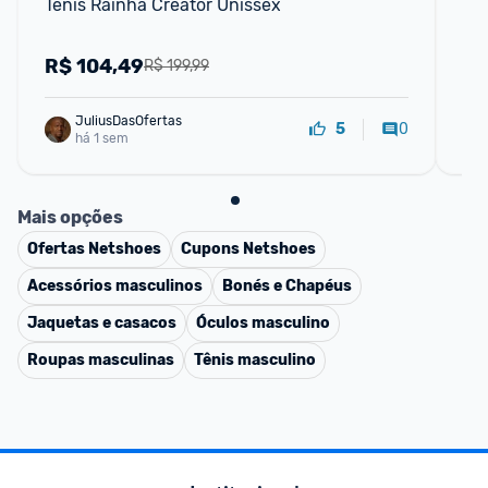
Tênis Rainha Creator Unissex
Te
R$
104,49
R
R$ 199,99
JuliusDasOfertas
0
5
há 1 sem
Mais opções
Ofertas
Netshoes
Cupons
Netshoes
Acessórios masculinos
Bonés e Chapéus
Jaquetas e casacos
Óculos masculino
Roupas masculinas
Tênis masculino