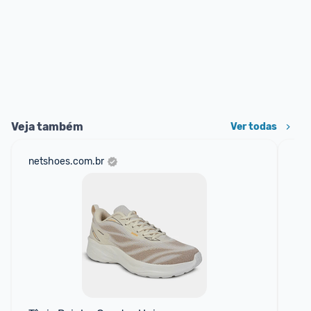
Veja também
Ver todas
netshoes.com.br
mer