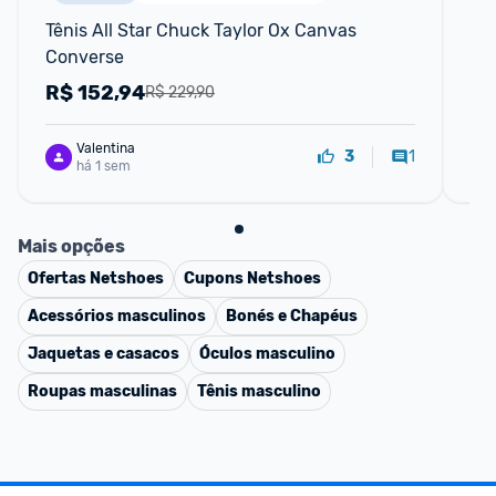
Tênis All Star Chuck Taylor Ox Canvas 
Tên
Converse
Pr
R$
152,94
R
R$ 229,90
Valentina
1
3
há 1 sem
Mais opções
Ofertas
Netshoes
Cupons
Netshoes
Acessórios masculinos
Bonés e Chapéus
Jaquetas e casacos
Óculos masculino
Roupas masculinas
Tênis masculino