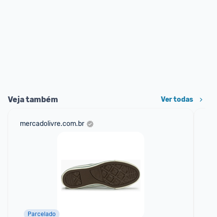
Veja também
Ver todas
mercadolivre.com.br
net
Parcelado