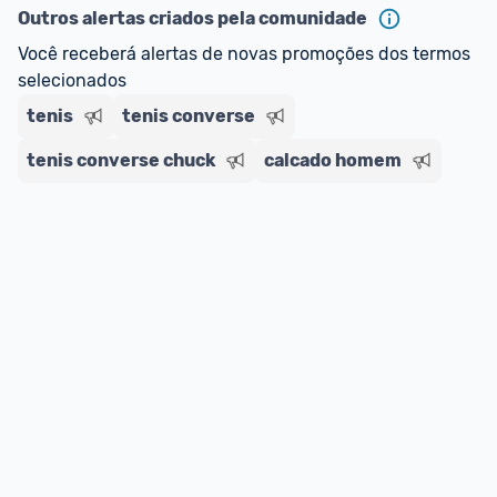
--> Para mais informações sobre os benefícios e 
Outros alertas criados pela comunidade
regras do cartão N Card, 
clique aqui
.
Você receberá alertas de novas promoções dos termos 
Entrega Expressa
: A partir de 2 dias úteis.* 
selecionados
*Confira 
aqui
 as regras e condições!
tenis
tenis converse
tenis converse chuck
calcado homem