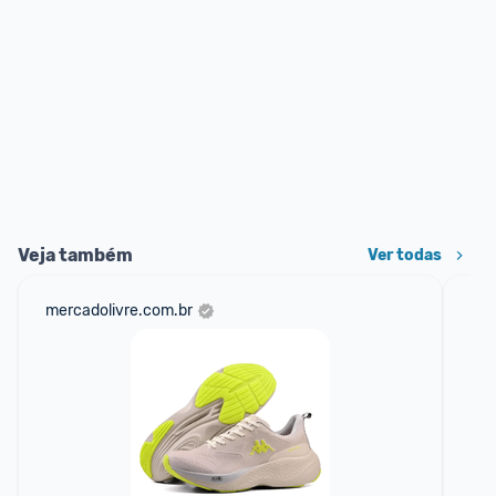
Veja também
Ver todas
mercadolivre.com.br
net