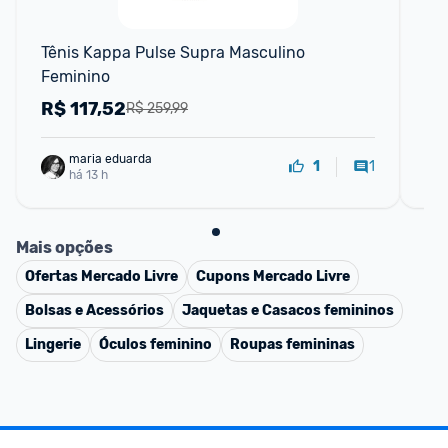
Tênis Kappa Pulse Supra Masculino 
Ja
Feminino
R$
117,52
R
R$ 259,99
maria eduarda
1
1
há 13 h
Mais opções
Ofertas
Mercado Livre
Cupons
Mercado Livre
Bolsas e Acessórios
Jaquetas e Casacos femininos
Lingerie
Óculos feminino
Roupas femininas