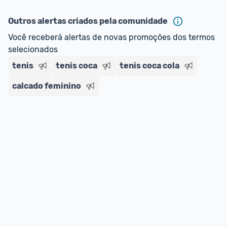
ou MercadoLíder Platinum.
Outros alertas criados pela comunidade
E lembre-se:
 você sempre pode contar ajuda da 
Você receberá alertas de novas promoções dos termos 
comunidade para tirar dúvidas ou acionar os 
selecionados
nossos Admins marcando 
@admin
 em um 
comentário ou através do 
Fale com o Promobit.
tenis
tenis coca
tenis coca cola
calcado feminino