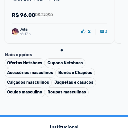
R$
96,00
R
R$ 279,90
Júlia
0
2
há 17 h
Mais opções
Ofertas
Netshoes
Cupons
Netshoes
Acessórios masculinos
Bonés e Chapéus
Calçados masculinos
Jaquetas e casacos
Óculos masculino
Roupas masculinas
Institucional