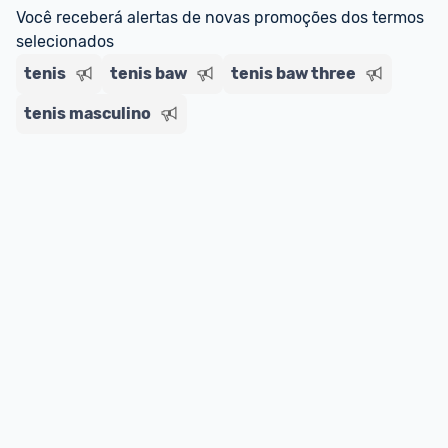
regras do cartão N Card, 
clique aqui
.
Você receberá alertas de novas promoções dos termos 
Entrega Expressa
: A partir de 2 dias úteis.* 
selecionados
*Confira 
aqui
 as regras e condições!
tenis
tenis baw
tenis baw three
tenis masculino