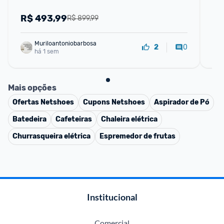
R$
493,99
R
R$ 899,99
Muriloantoniobarbosa
0
2
há 1 sem
Mais opções
Ofertas
Netshoes
Cupons
Netshoes
Aspirador de Pó
Batedeira
Cafeteiras
Chaleira elétrica
Churrasqueira elétrica
Espremedor de frutas
Institucional
Comercial