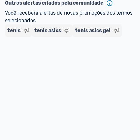
regras do cartão N Card, 
clique aqui
.
Outros alertas criados pela comunidade
Entrega Expressa
: A partir de 2 dias úteis.* 
Você receberá alertas de novas promoções dos termos 
*Confira 
aqui
 as regras e condições!
selecionados
tenis
tenis asics
tenis asics gel