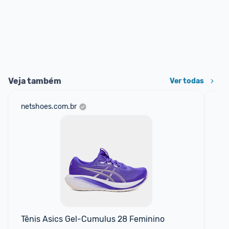
Veja também
Ver todas
netshoes.com.br
mer
Tênis Asics Gel-Cumulus 28 Feminino
Tê