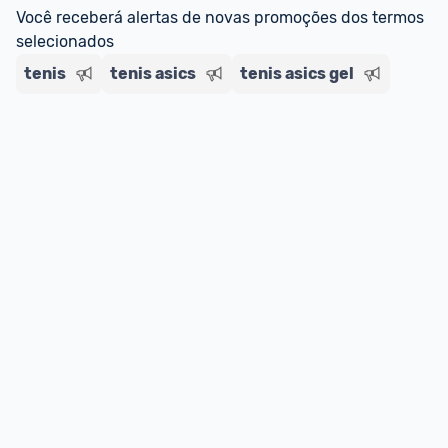
regras do cartão N Card, 
clique aqui
.
Você receberá alertas de novas promoções dos termos 
Entrega Expressa
: A partir de 2 dias úteis.* 
selecionados
*Confira 
aqui
 as regras e condições!
tenis
tenis asics
tenis asics gel