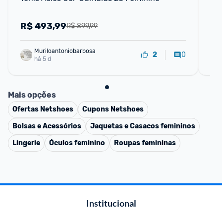
Ca
Fe
R$
493,99
R
R$ 899,99
Muriloantoniobarbosa
0
2
há 5 d
Mais opções
Ofertas
Netshoes
Cupons
Netshoes
Bolsas e Acessórios
Jaquetas e Casacos femininos
Lingerie
Óculos feminino
Roupas femininas
Institucional