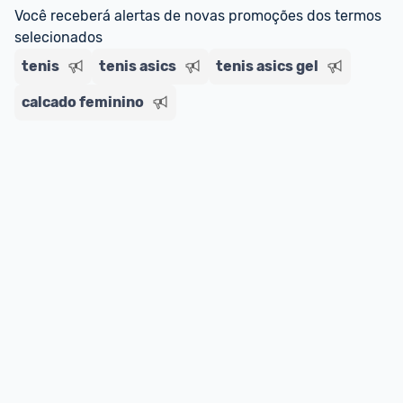
regras do cartão N Card, 
clique aqui
.
Você receberá alertas de novas promoções dos termos 
Entrega Expressa
: A partir de 2 dias úteis.* 
selecionados
*Confira 
aqui
 as regras e condições!
tenis
tenis asics
tenis asics gel
calcado feminino