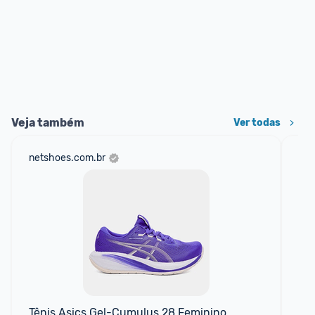
Veja também
Ver todas
netshoes.com.br
sho
Tênis Asics Gel-Cumulus 28 Feminino
CH