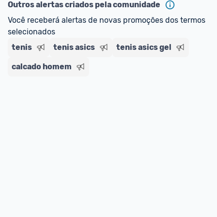
regras do cartão N Card, 
clique aqui
.
Outros alertas criados pela comunidade
Entrega Expressa
: A partir de 2 dias úteis.* 
Você receberá alertas de novas promoções dos termos 
*Confira 
aqui
 as regras e condições!
selecionados
tenis
tenis asics
tenis asics gel
calcado homem