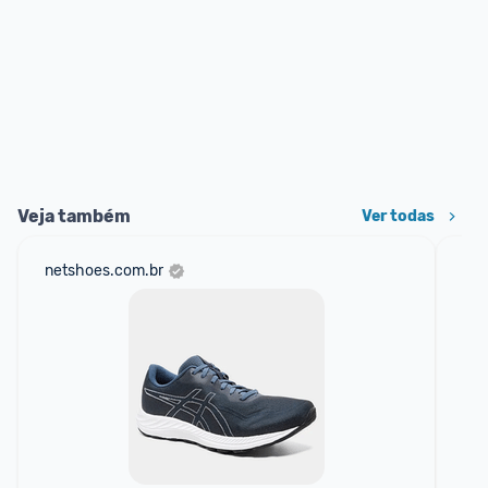
Veja também
Ver todas
netshoes.com.br
mer