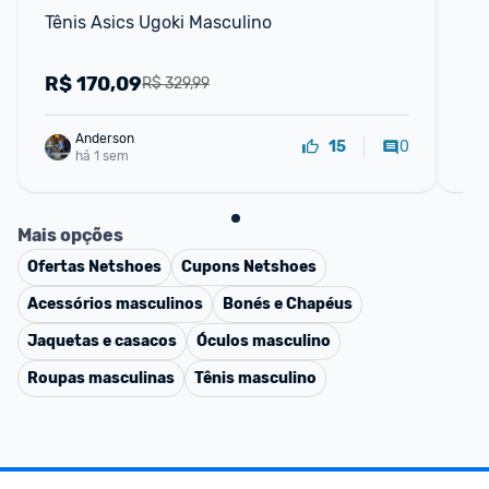
Tênis Asics Ugoki Masculino
Tê
R$
170,09
R
R$ 329,99
Anderson
0
15
há 1 sem
Mais opções
Ofertas
Netshoes
Cupons
Netshoes
Acessórios masculinos
Bonés e Chapéus
Jaquetas e casacos
Óculos masculino
Roupas masculinas
Tênis masculino