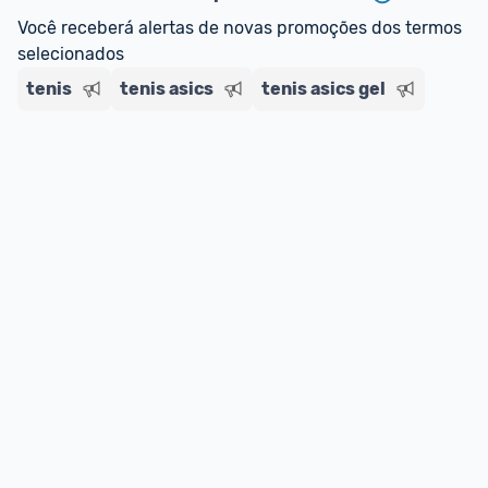
regras do cartão N Card, 
clique aqui
.
Você receberá alertas de novas promoções dos termos 
Entrega Expressa
: A partir de 2 dias úteis.* 
selecionados
*Confira 
aqui
 as regras e condições!
tenis
tenis asics
tenis asics gel