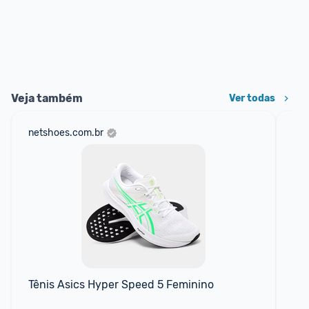
Veja também
Ver todas
netshoes.com.br
mer
Tênis Asics Hyper Speed 5 Feminino
Tê
Ca