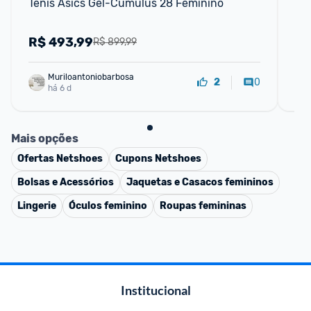
Tênis Asics Gel-Cumulus 28 Feminino
Tê
Ca
R$
493,99
R
R$ 899,99
Muriloantoniobarbosa
0
2
há 6 d
Mais opções
Ofertas
Netshoes
Cupons
Netshoes
Bolsas e Acessórios
Jaquetas e Casacos femininos
Lingerie
Óculos feminino
Roupas femininas
Institucional