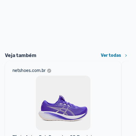
Veja também
Ver todas
netshoes.com.br
mer