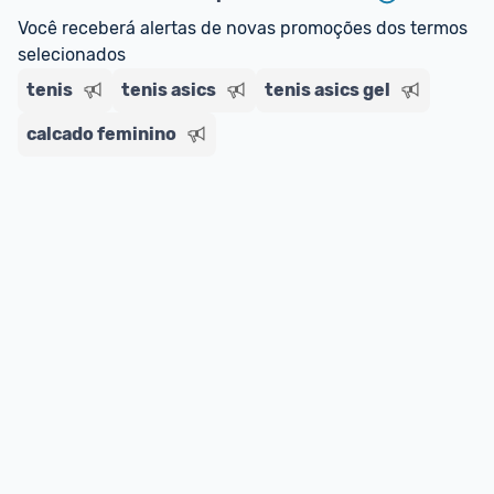
regras do cartão N Card, 
clique aqui
.
Você receberá alertas de novas promoções dos termos 
Entrega Expressa
: A partir de 2 dias úteis.* 
selecionados
*Confira 
aqui
 as regras e condições!
tenis
tenis asics
tenis asics gel
calcado feminino