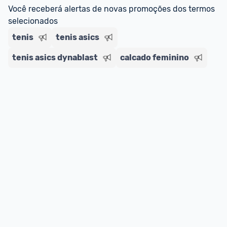
regras do cartão N Card, 
clique aqui
.
Você receberá alertas de novas promoções dos termos 
Entrega Expressa
: A partir de 2 dias úteis.* 
selecionados
*Confira 
aqui
 as regras e condições!
tenis
tenis asics
tenis asics dynablast
calcado feminino