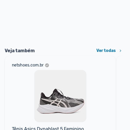
Veja também
Ver todas
netshoes.com.br
mer
Tênis Asics Dynablast 5 Feminino
Tê