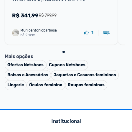
R$
341,99
R
R$ 799,99
Muriloantoniobarbosa
0
1
há 2 sem
Mais opções
Ofertas
Netshoes
Cupons
Netshoes
Bolsas e Acessórios
Jaquetas e Casacos femininos
Lingerie
Óculos feminino
Roupas femininas
Institucional