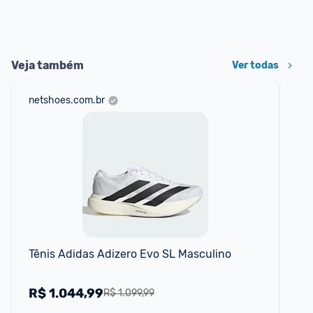
Veja também
Ver todas
netshoes.com.br
mer
Tênis Adidas Adizero Evo SL Masculino
Ten
R$
1.044,99
R
R$ 1.099,99