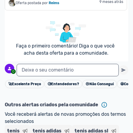
9 meses atrás
Oferta postada por
Reims
Faça o primeiro comentário! Diga o que você 
acha desta oferta para a comunidade.
Deixe o seu comentário
0
🚀
Excelente Preço
🧐
Entendedores?
😢
Não Consegui
🤩
Cons
Cancelar
Outros alertas criados pela comunidade
Você receberá alertas de novas promoções dos termos 
selecionados
tenis
tenis adidas
tenis adidas sl