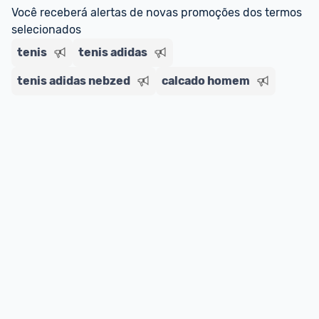
regras do cartão N Card, 
clique aqui
.
Você receberá alertas de novas promoções dos termos 
Entrega Expressa
: A partir de 2 dias úteis.* 
selecionados
*Confira 
aqui
 as regras e condições!
tenis
tenis adidas
tenis adidas nebzed
calcado homem