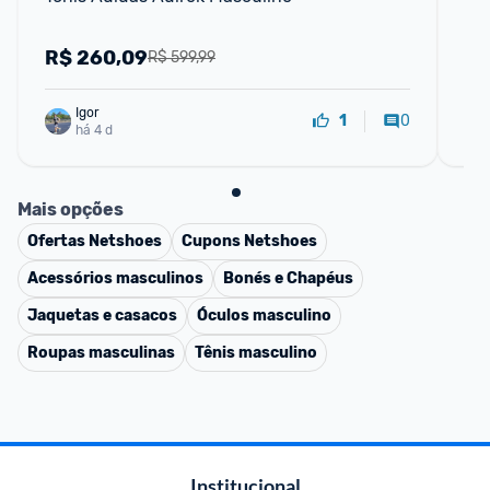
R$
260,09
R
R$ 599,99
Igor
0
1
há 4 d
Mais opções
Ofertas
Netshoes
Cupons
Netshoes
Acessórios masculinos
Bonés e Chapéus
Jaquetas e casacos
Óculos masculino
Roupas masculinas
Tênis masculino
Institucional