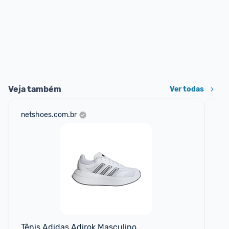
Veja também
Ver todas
netshoes.com.br
mer
Tênis Adidas Adirok Masculino
Tê