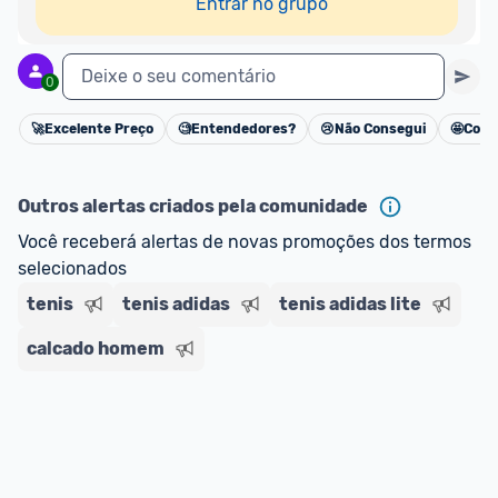
Entrar no grupo
Deixe o seu comentário
0
🚀
Excelente Preço
🧐
Entendedores?
😢
Não Consegui
🤩
Cons
Cancelar
Outros alertas criados pela comunidade
Você receberá alertas de novas promoções dos termos 
selecionados
tenis
tenis adidas
tenis adidas lite
calcado homem