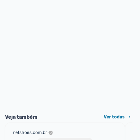
Veja também
Ver todas
netshoes.com.br
mer