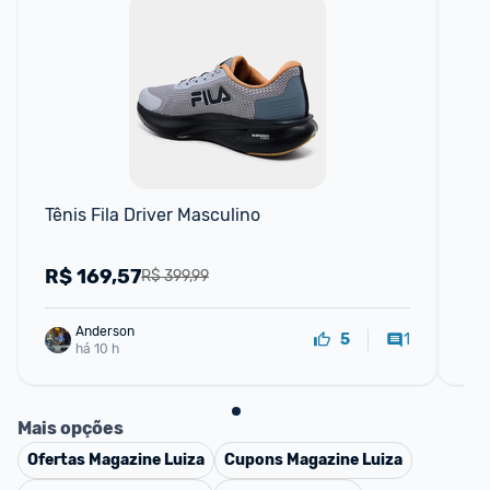
Tênis Fila Driver Masculino
Tê
R$
169,57
R
R$ 399,99
Anderson
1
5
há 10 h
Mais opções
Ofertas
Magazine Luiza
Cupons
Magazine Luiza