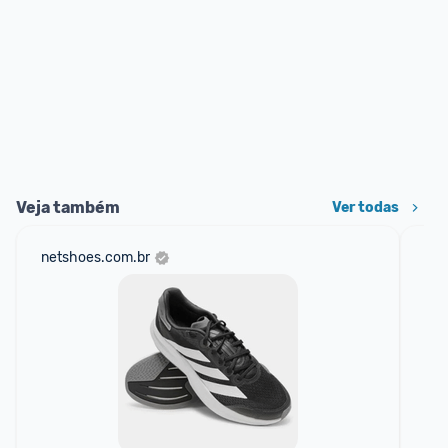
Veja também
Ver todas
netshoes.com.br
mer