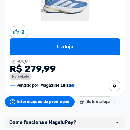
2
Ir à loja
R$ 599,99
R$ 279,99
Parcelado
Vendido por:
Magazine Luiza
Informações da promoção
Sobre a loja
Como funciona o MagaluPay?