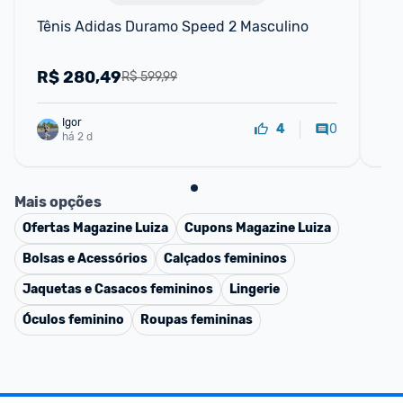
Tênis Adidas Duramo Speed 2 Masculino
Tê
Fe
R$
280,49
R
R$ 599,99
Igor
0
4
há 2 d
Mais opções
Ofertas
Magazine Luiza
Cupons
Magazine Luiza
Bolsas e Acessórios
Calçados femininos
Jaquetas e Casacos femininos
Lingerie
Óculos feminino
Roupas femininas