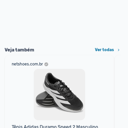
Veja também
Ver todas
netshoes.com.br
mer
Tênis Adidas Duramo Speed 2 Masculino
Te