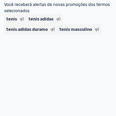
regras do cartão N Card, 
clique aqui
.
Você receberá alertas de novas promoções dos termos 
Entrega Expressa
: A partir de 2 dias úteis.* 
selecionados
*Confira 
aqui
 as regras e condições!
tenis
tenis adidas
tenis adidas duramo
tenis masculino