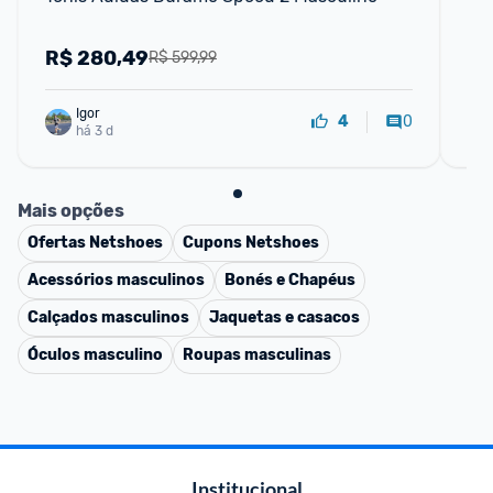
R$
280,49
R
R$ 599,99
Igor
0
4
há 3 d
Mais opções
Ofertas
Netshoes
Cupons
Netshoes
Acessórios masculinos
Bonés e Chapéus
Calçados masculinos
Jaquetas e casacos
Óculos masculino
Roupas masculinas
Institucional