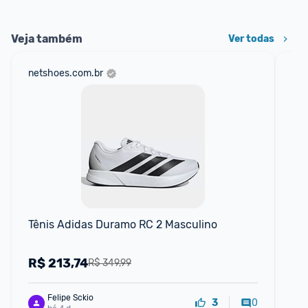
Veja também
Ver todas
netshoes.com.br
mer
Tênis Adidas Duramo RC 2 Masculino
Te
R$
213,74
R
R$ 349,99
Felipe Sckio
0
3