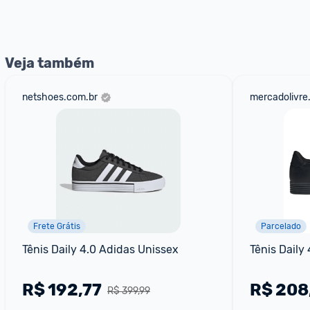
Entrega Expressa
: A partir de 2 dias úteis.* *Confira 
Veja também
netshoes.com.br
mercadolivre
Frete Grátis
Parcelado
Tênis Daily 4.0 Adidas Unissex
Tênis Daily
R$
192,77
R$
208
R$ 399,99