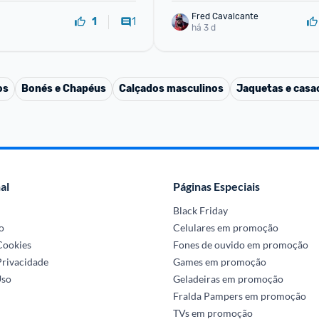
Fred Cavalcante
1
1
há 3 d
os
Bonés e Chapéus
Calçados masculinos
Jaquetas e casa
al
Páginas Especiais
Black Friday
o
Celulares em promoção
 Cookies
Fones de ouvido em promoção
Privacidade
Games em promoção
Uso
Geladeiras em promoção
Fralda Pampers em promoção
TVs em promoção