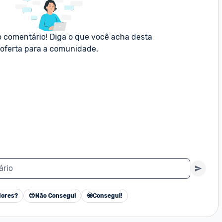
o comentário! Diga o que você acha desta 
oferta para a comunidade.
ário
ores?
😢
Não Consegui
🤩
Consegui!
Cancelar