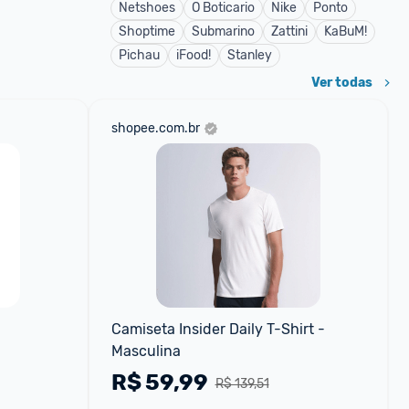
Netshoes
O Boticario
Nike
Ponto
Shoptime
Submarino
Zattini
KaBuM!
Pichau
iFood!
Stanley
Ver todas
shopee.com.br
Camiseta Insider Daily T-Shirt - 
Masculina
R$
59,99
R$ 139,51