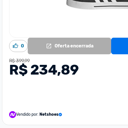
0
Oferta encerrada
R$ 399,99
R$ 234,89
Vendido por:
Netshoes