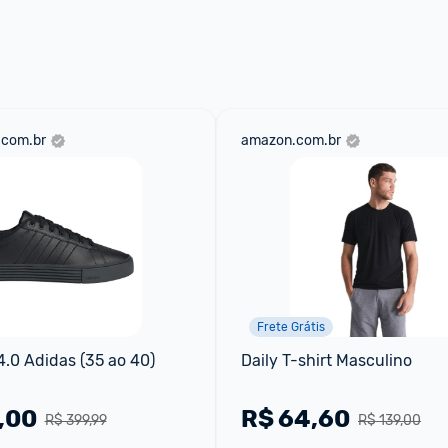
aqui
 as regras e condições!
.com.br
amazon.com.br
Frete Grátis
 4.0 Adidas (35 ao 40)
Daily T-shirt Masculino
,00
R$
64,60
R$ 399,99
R$ 139,00