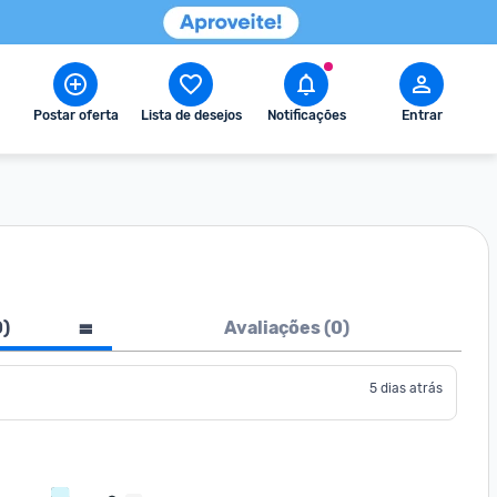
Postar oferta
Lista de desejos
Notificações
Entrar
0
)
Avaliações (
0
)
5 dias atrás