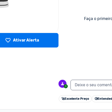
Faça o primeir
Ativar Alerta
Deixe o seu coment
0
🚀
Excelente Preço
🧐
Entended