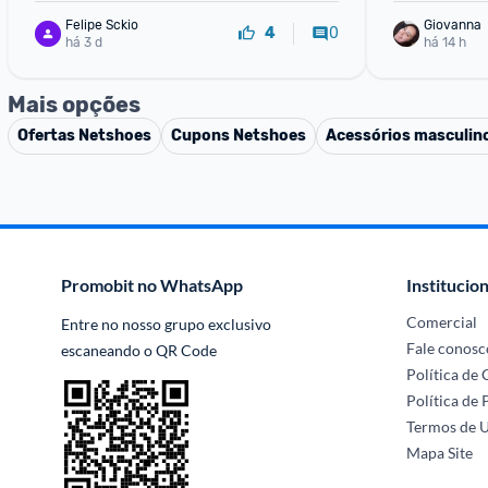
Felipe Sckio
Giovanna
0
4
há 3 d
há 14 h
Mais opções
Ofertas
Netshoes
Cupons
Netshoes
Acessórios masculin
Promobit no WhatsApp
Institucion
Comercial
Entre no nosso grupo exclusivo 
Fale conosc
escaneando o QR Code
Política de
Política de 
Termos de 
Mapa Site