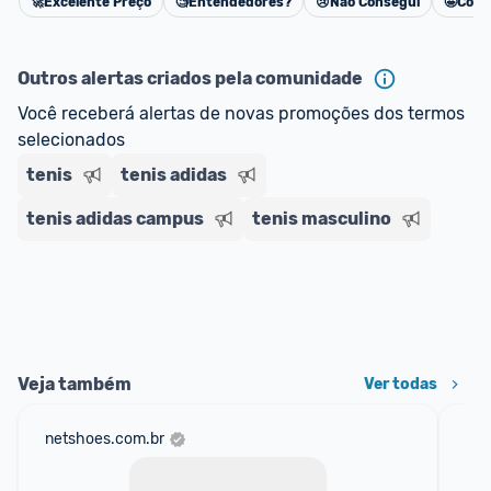
🚀
Excelente Preço
🧐
Entendedores?
😢
Não Consegui
🤩
Cons
Cancelar
Outros alertas criados pela comunidade
Você receberá alertas de novas promoções dos termos 
selecionados
tenis
tenis adidas
tenis adidas campus
tenis masculino
Veja também
Ver todas
netshoes.com.br
mer