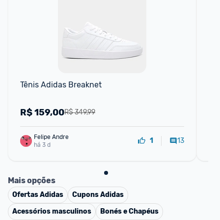
Tênis Adidas Breaknet
Tê
R$
159,00
R
R$ 349,99
Felipe Andre
13
1
há 3 d
Mais opções
Ofertas
Adidas
Cupons
Adidas
Acessórios masculinos
Bonés e Chapéus