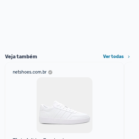
Veja também
Ver todas
netshoes.com.br
mer