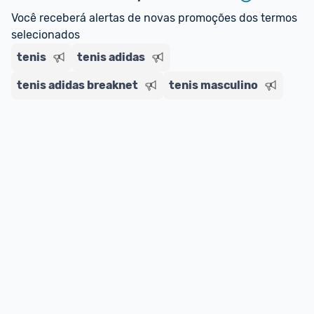
regras do cartão N Card, 
clique aqui
.
Você receberá alertas de novas promoções dos termos 
Entrega Expressa
: A partir de 2 dias úteis.* 
selecionados
*Confira 
aqui
 as regras e condições!
tenis
tenis adidas
tenis adidas breaknet
tenis masculino