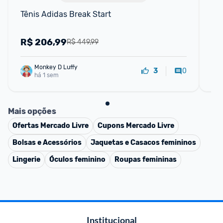
Tênis Adidas Break Start
Tên
R$
206,99
R
R$ 449,99
Monkey D Luffy
0
3
há 1 sem
Mais opções
Ofertas
Mercado Livre
Cupons
Mercado Livre
Bolsas e Acessórios
Jaquetas e Casacos femininos
Lingerie
Óculos feminino
Roupas femininas
Institucional