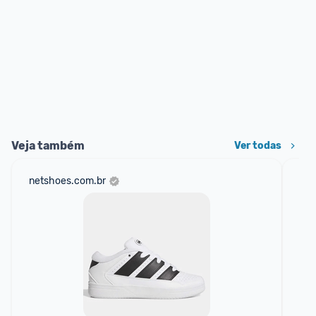
Veja também
Ver todas
netshoes.com.br
mer