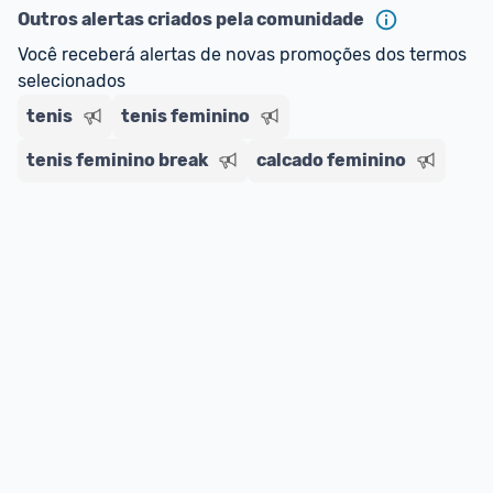
Outros alertas criados pela comunidade
E lembre-se:
 você sempre pode contar ajuda da 
Você receberá alertas de novas promoções dos termos 
comunidade para tirar dúvidas ou acionar os 
selecionados
nossos Admins marcando 
@admin
 em um 
tenis
comentário ou através do 
tenis feminino
Fale com o Promobit.
tenis feminino break
calcado feminino