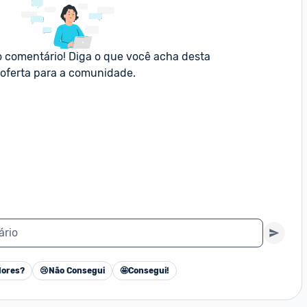
o comentário! Diga o que você acha desta 
oferta para a comunidade.
ário
ores?
😢
Não Consegui
🤩
Consegui!
Cancelar