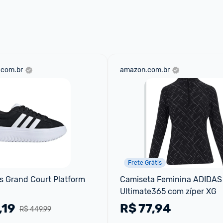
aqui
 as regras e condições!
.com.br
amazon.com.br
Frete Grátis
s Grand Court Platform
Camiseta Feminina ADIDAS 
Ultimate365 com zíper XG
,19
R$
77,94
R$ 449,99