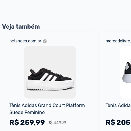
Entrega Expressa
: A partir de 2 dias úteis.* *Confira 
Veja também
netshoes.com.br
mercadolivre
Tênis Adidas Grand Court Platform 
Tênis Adida
Suede Feminino
R$
259,99
R$
205
R$ 449,99