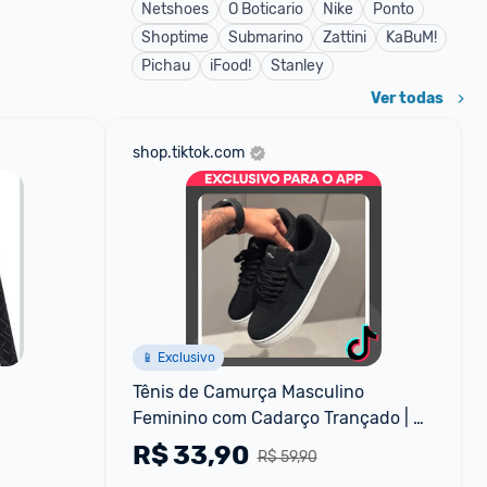
Netshoes
O Boticario
Nike
Ponto
Shoptime
Submarino
Zattini
KaBuM!
Pichau
iFood!
Stanley
Ver todas
shop.tiktok.com
📱 Exclusivo
Tênis de Camurça Masculino 
Feminino com Cadarço Trançado | 
Envio Seguro Rápido
R$
33,90
R$ 59,90