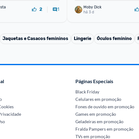
sta
Moby Dick
1
2
há 3 d
Jaquetas e Casacos femininos
Lingerie
Óculos feminino
al
Páginas Especiais
Black Friday
o
Celulares em promoção
 Cookies
Fones de ouvido em promoção
Privacidade
Games em promoção
Uso
Geladeiras em promoção
Fralda Pampers em promoção
TVs em promoção