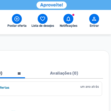
Postar oferta
Lista de desejos
Notificações
Entrar
0
)
Avaliações (
0
)
um ano atrás
fertas