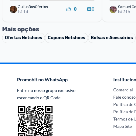
JuliusDasOfertas
Samuel Co
0
0
há 1 d
há 21 h
Mais opções
Ofertas
Netshoes
Cupons
Netshoes
Bolsas e Acessórios
Promobit no WhatsApp
Institucion
Comercial
Entre no nosso grupo exclusivo 
Fale conosc
escaneando o QR Code
Política de
Política de 
Termos de 
Mapa Site