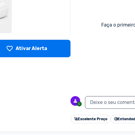
Faça o primeir
Ativar Alerta
Deixe o seu coment
0
🚀
Excelente Preço
🧐
Entended