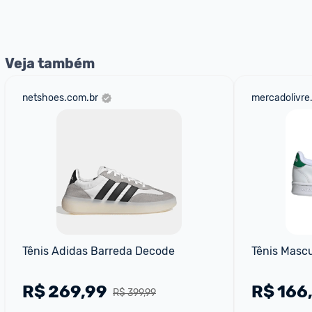
Entrega Expressa
: A partir de 2 dias úteis.* *Confira 
Veja também
netshoes.com.br
mercadolivre
Tênis Adidas Barreda Decode
Tênis Masc
R$
269,99
R$
166
R$ 399,99