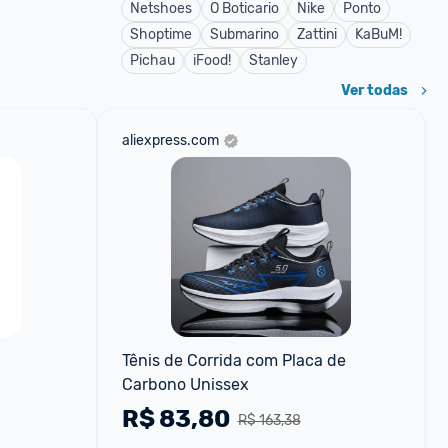
Netshoes
O Boticario
Nike
Ponto
Shoptime
Submarino
Zattini
KaBuM!
Pichau
iFood!
Stanley
Ver todas
aliexpress.com
Tênis de Corrida com Placa de 
Carbono Unissex
R$
83,80
R$ 163,38