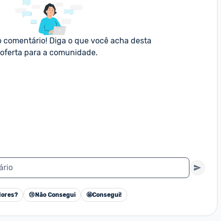
o comentário! Diga o que você acha desta 
oferta para a comunidade.
ário
ores?
😢
Não Consegui
🤩
Consegui!
Cancelar