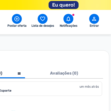
Postar oferta
Lista de desejos
Notificações
Entrar
0
)
Avaliações (
0
)
um mês atrás
 Esporte