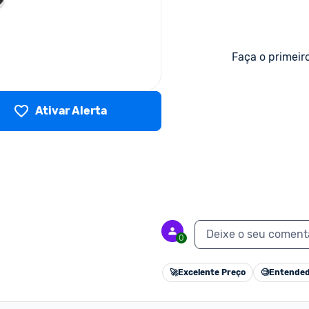
Faça o primeir
Ativar Alerta
Deixe o seu coment
0
🚀
Excelente Preço
🧐
Entended