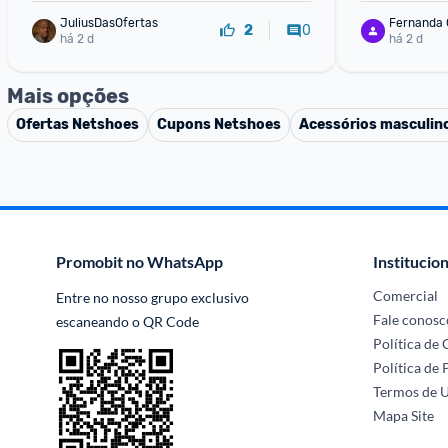
JuliusDasOfertas
Fernanda 
0
2
há 2 d
há 2 d
Mais opções
Ofertas
Netshoes
Cupons
Netshoes
Acessórios masculin
Promobit no WhatsApp
Institucion
Comercial
Entre no nosso grupo exclusivo 
Fale conosc
escaneando o QR Code
Política de
Política de 
Termos de 
Mapa Site