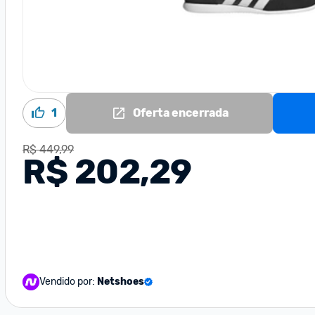
1
Oferta encerrada
R$ 449,99
R$ 202,29
Vendido por:
Netshoes