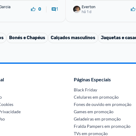
Garcia
Everton
1
0
há 1 d
os
Bonés e Chapéus
Calçados masculinos
Jaquetas e casa
al
Páginas Especiais
Black Friday
o
Celulares em promoção
 Cookies
Fones de ouvido em promoção
Privacidade
Games em promoção
Uso
Geladeiras em promoção
Fralda Pampers em promoção
TVs em promoção