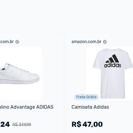
aqui
 as regras e condições!
.com.br
amazon.com.br
Frete Grátis
ulino Advantage ADIDAS
Camiseta Adidas
,24
R$
47,00
R$ 349,99