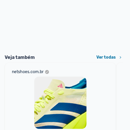
Veja também
Ver todas
netshoes.com.br
mer