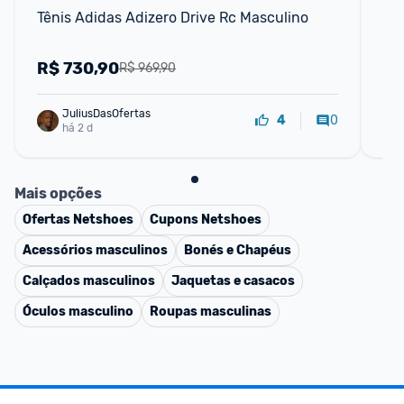
Tênis Adidas Adizero Drive Rc Masculino
Tê
R$
730,90
R
R$ 969,90
JuliusDasOfertas
0
4
há 2 d
Mais opções
Ofertas
Netshoes
Cupons
Netshoes
Acessórios masculinos
Bonés e Chapéus
Calçados masculinos
Jaquetas e casacos
Óculos masculino
Roupas masculinas