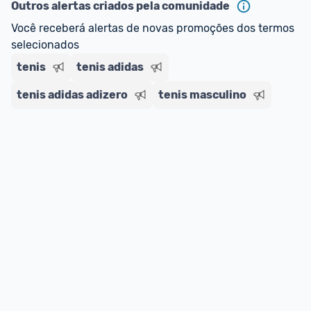
--> Para mais informações sobre os benefícios e 
Outros alertas criados pela comunidade
regras do cartão N Card, 
clique aqui
.
Você receberá alertas de novas promoções dos termos 
Entrega Expressa
: A partir de 2 dias úteis.* 
selecionados
*Confira 
aqui
 as regras e condições!
tenis
tenis adidas
tenis adidas adizero
tenis masculino