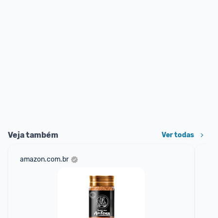
Veja também
Ver todas
amazon.com.br
mer