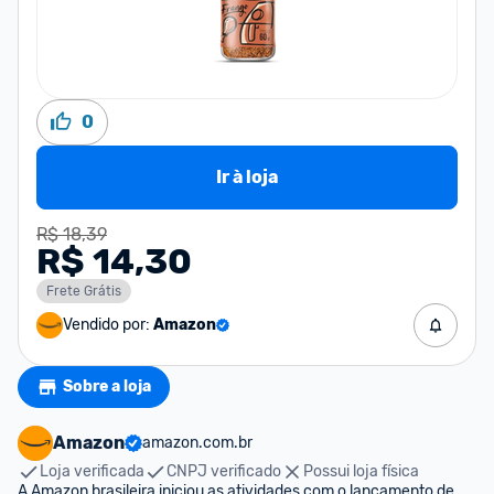
0
Ir à loja
R$ 18,39
R$ 14,30
Frete Grátis
Vendido por:
Amazon
Sobre a loja
Amazon
amazon.com.br
Loja verificada
CNPJ verificado
Possui loja física
A Amazon brasileira iniciou as atividades com o lançamento de 