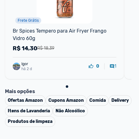
Frete Grátis
Br Spices Tempero para Air Fryer Frango 
Por
Vidro 60g
Co
R$
14,30
R
R$ 18,39
Igor
1
0
há 2 d
Mais opções
Ofertas
Amazon
Cupons
Amazon
Comida
Delivery
Itens de Lavanderia
Não Alcoólico
Produtos de limpeza