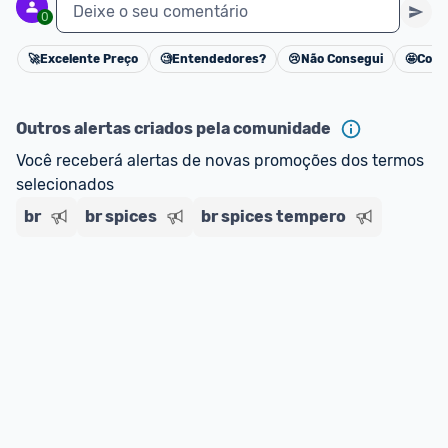
Deixe o seu comentário
0
🚀
Excelente Preço
🧐
Entendedores?
😢
Não Consegui
🤩
Cons
Cancelar
Outros alertas criados pela comunidade
Você receberá alertas de novas promoções dos termos 
selecionados
br
br spices
br spices tempero