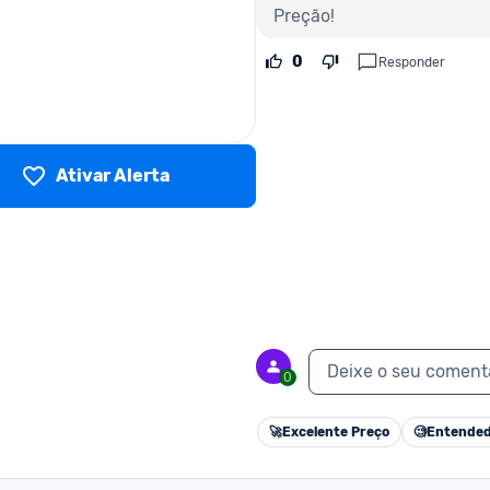
Preção!
0
Responder
Ativar Alerta
Deixe o seu coment
0
🚀
Excelente Preço
🧐
Entended