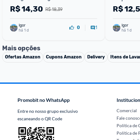
R$
14,30
R$
12,
R$ 18,39
Igor
Igor
1
0
há 1 d
há 1 d
Mais opções
Ofertas
Amazon
Cupons
Amazon
Delivery
Itens de Lava
Promobit no WhatsApp
Institucion
Comercial
Entre no nosso grupo exclusivo 
Fale conosc
escaneando o QR Code
Política de
Política de 