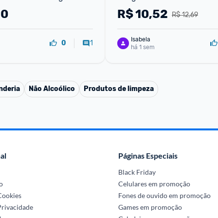
50
R$
10,52
R$ 12,69
Isabela
1
0
há 1 sem
nderia
Não Alcoólico
Produtos de limpeza
al
Páginas Especiais
Black Friday
o
Celulares em promoção
 Cookies
Fones de ouvido em promoção
Privacidade
Games em promoção