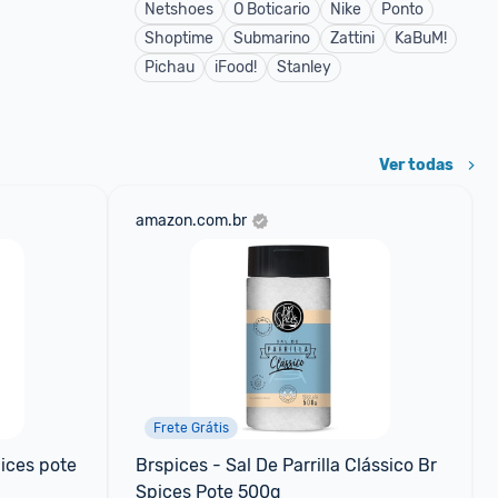
Netshoes
O Boticario
Nike
Ponto
Shoptime
Submarino
Zattini
KaBuM!
Pichau
iFood!
Stanley
Ver todas
amazon.com.br
Frete Grátis
ices pote 
Brspices - Sal De Parrilla Clássico Br 
Spices Pote 500g