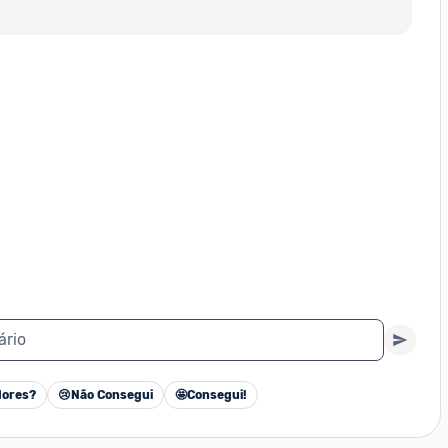
ário
ores?
😢
Não Consegui
🤩
Consegui!
Cancelar