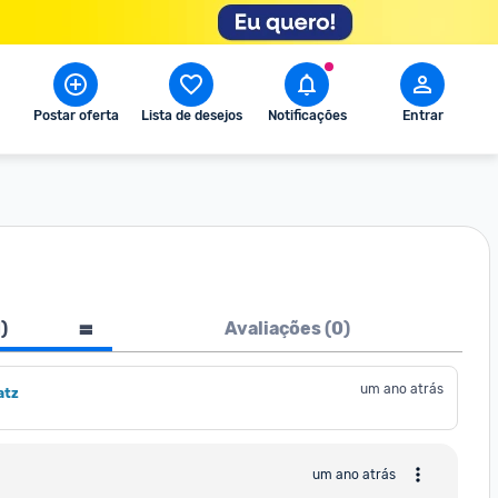
Postar oferta
Lista de desejos
Notificações
Entrar
1
)
Avaliações (
0
)
um ano atrás
atz
um ano atrás