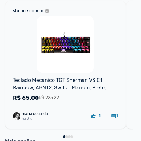
shopee.com.br
mer
Teclado Mecanico TGT Sherman V3 C1, 
Kit
Rainbow, ABNT2, Switch Marrom, Preto, 
TGT-SHRC-BR01
R$
65,00
R
R$ 225,22
maria eduarda
1
1
há 3 d