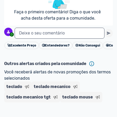
Faça o primeiro comentário! Diga o que você 
acha desta oferta para a comunidade.
Deixe o seu comentário
0
🚀
Excelente Preço
🧐
Entendedores?
😢
Não Consegui
🤩
Cons
Cancelar
Outros alertas criados pela comunidade
Você receberá alertas de novas promoções dos termos 
selecionados
teclado
teclado mecanico
teclado mecanico tgt
teclado mouse