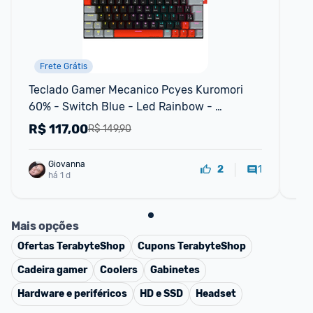
Frete Grátis
Teclado Gamer Mecanico Pcyes Kuromori 
Te
60% - Switch Blue - Led Rainbow - 
Fio
Ptkm60bl
R$
117,00
R
R$ 149,90
Giovanna
1
2
há 1 d
Mais opções
Ofertas
TerabyteShop
Cupons
TerabyteShop
Cadeira gamer
Coolers
Gabinetes
Hardware e periféricos
HD e SSD
Headset