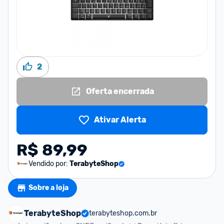
2
Oferta encerrada
Ativar Alerta
R$ 89,99
Vendido por:
TerabyteShop
Sobre a loja
TerabyteShop
terabyteshop.com.br