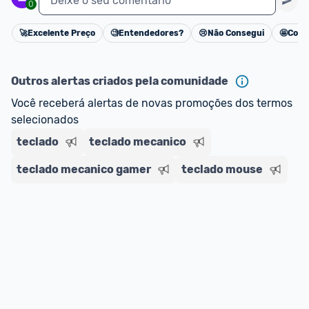
Deixe o seu comentário
0
🚀
Excelente Preço
🧐
Entendedores?
😢
Não Consegui
🤩
Cons
Cancelar
Outros alertas criados pela comunidade
Você receberá alertas de novas promoções dos termos 
selecionados
teclado
teclado mecanico
teclado mecanico gamer
teclado mouse