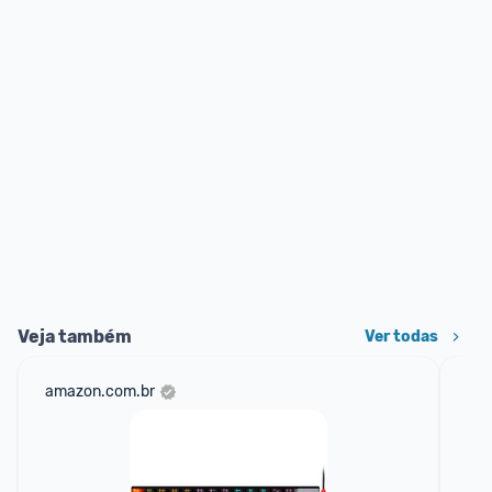
Veja também
Ver todas
amazon.com.br
mer