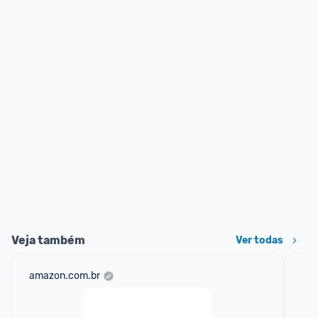
Veja também
Ver todas
amazon.com.br
mer