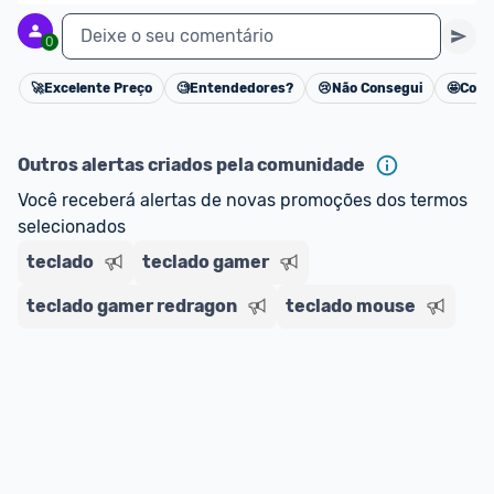
Deixe o seu comentário
0
🚀
Excelente Preço
🧐
Entendedores?
😢
Não Consegui
🤩
Cons
Cancelar
Outros alertas criados pela comunidade
Você receberá alertas de novas promoções dos termos 
selecionados
teclado
teclado gamer
teclado gamer redragon
teclado mouse