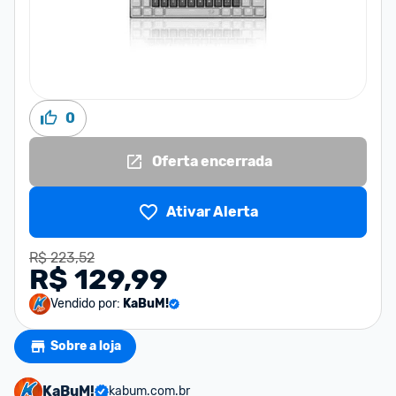
0
Oferta encerrada
Ativar Alerta
R$ 223,52
R$ 129,99
Vendido por:
KaBuM!
Sobre a loja
KaBuM!
kabum.com.br