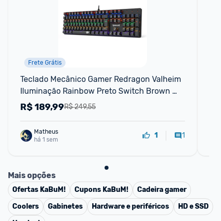
Frete Grátis
Teclado Mecânico Gamer Redragon Valheim 
Te
Iluminação Rainbow Preto Switch Brown 
Fio
K608-r (pt-brown)
R$
189,99
R
R$ 249,55
Matheus
1
1
há 1 sem
Mais opções
Ofertas
KaBuM!
Cupons
KaBuM!
Cadeira gamer
Coolers
Gabinetes
Hardware e periféricos
HD e SSD