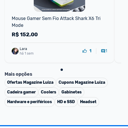
Mouse Gamer Sem Fio Attack Shark X6 Tri 
Me
Mode
R$
152,00
R
Lara
1
1
há 1 sem
Mais opções
Ofertas
Magazine Luiza
Cupons
Magazine Luiza
Cadeira gamer
Coolers
Gabinetes
Hardware e periféricos
HD e SSD
Headset