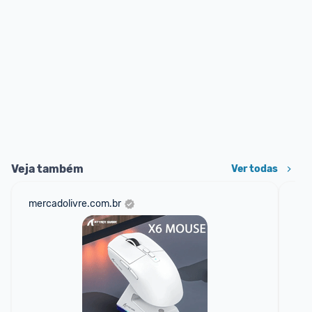
Veja também
Ver todas
mercadolivre.com.br
sho