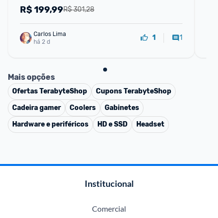
R$
199,99
R
R$ 301,28
Carlos Lima
1
1
há 2 d
Mais opções
Ofertas
TerabyteShop
Cupons
TerabyteShop
Cadeira gamer
Coolers
Gabinetes
Hardware e periféricos
HD e SSD
Headset
Institucional
Comercial