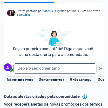
Oferta postada por
Manu
e sugerida por mais
um ano atrás
1 usuário
Faça o primeiro comentário! Diga o que você 
acha desta oferta para a comunidade.
Deixe o seu comentário
0
🚀
Excelente Preço
🧐
Entendedores?
😢
Não Consegui
🤩
Cons
Cancelar
Outros alertas criados pela comunidade
Você receberá alertas de novas promoções dos termos 