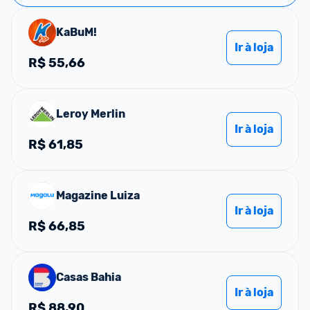
KaBuM!
Ir à loja
R$
55,66
Leroy Merlin
Ir à loja
R$
61,85
Magazine Luiza
Ir à loja
R$
66,85
Casas Bahia
Ir à loja
R$
88,90