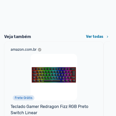
Veja também
Ver todas
amazon.com.br
mer
Frete Grátis
Teclado Gamer Redragon Fizz RGB Preto 
Mo
Switch Linear