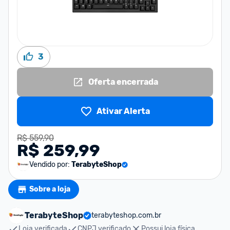
3
Oferta encerrada
Ativar Alerta
R$ 559,90
R$ 259,99
Vendido por:
TerabyteShop
Sobre a loja
TerabyteShop
terabyteshop.com.br
Loja verificada
CNPJ verificado
Possui loja física