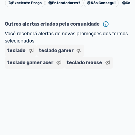
🚀
Excelente Preço
🧐
Entendedores?
😢
Não Consegui
🤩
Cons
Cancelar
Outros alertas criados pela comunidade
Você receberá alertas de novas promoções dos termos 
selecionados
teclado
teclado gamer
teclado gamer acer
teclado mouse