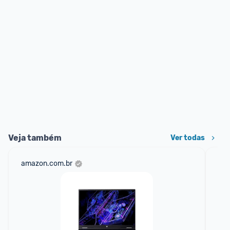
Veja também
Ver todas
amazon.com.br
mer