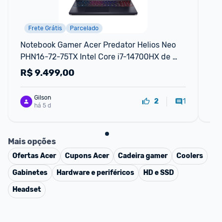
Frete Grátis
Parcelado
Notebook Gamer Acer Predator Helios Neo 
No
PHN16-72-75TX Intel Core i7-14700HX de 
14
14ªG 32GB RAM 512GB SSD RTX4070 W11 
R$
9.499,00
R
Home 16
Gilson
1
2
há 5 d
Mais opções
Ofertas
Acer
Cupons
Acer
Cadeira gamer
Coolers
Gabinetes
Hardware e periféricos
HD e SSD
Headset