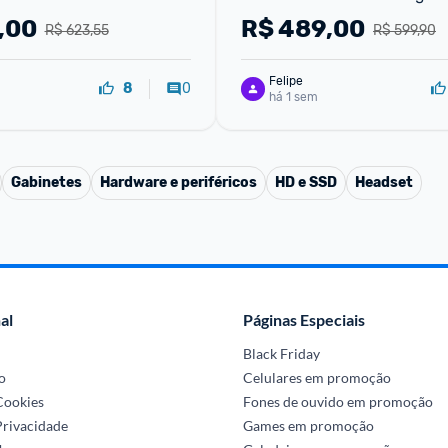
0 Branco
,00
R$
489,00
R$ 623,55
R$ 599,90
Felipe
0
8
há 1 sem
Gabinetes
Hardware e periféricos
HD e SSD
Headset
al
Páginas Especiais
Black Friday
o
Celulares em promoção
 Cookies
Fones de ouvido em promoção
Privacidade
Games em promoção