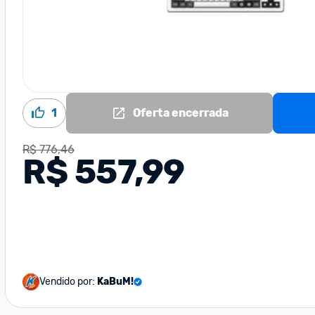
1
Oferta encerrada
R$ 776,46
R$ 557,99
Vendido por:
KaBuM!