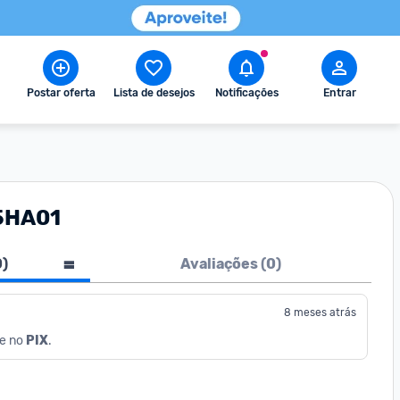
Postar oferta
Lista de desejos
Notificações
Entrar
85HA01
0
)
Avaliações (
0
)
8 meses atrás
e no 
PIX
.