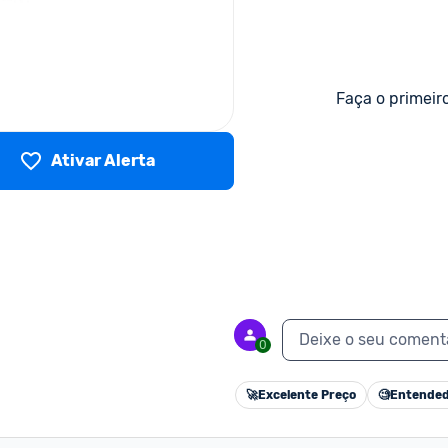
Faça o primeir
Ativar Alerta
Deixe o seu coment
0
🚀
Excelente Preço
🧐
Entended