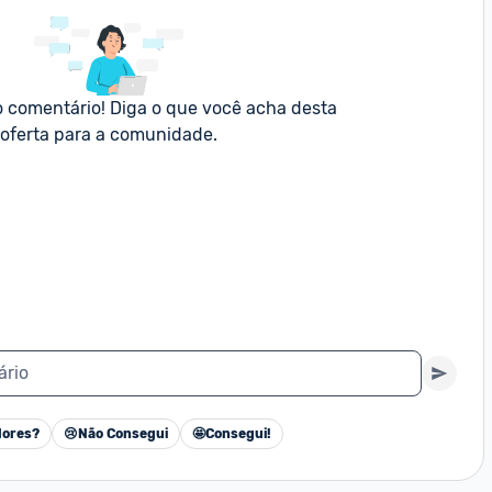
o comentário! Diga o que você acha desta 
oferta para a comunidade.
ário
ores?
😢
Não Consegui
🤩
Consegui!
Cancelar