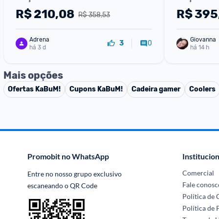
100004839
R$
210,08
R$
395
R$ 358,53
Adrena
Giovanna
0
3
há 3 d
há 14 h
Mais opções
Ofertas
KaBuM!
Cupons
KaBuM!
Cadeira gamer
Coolers
Promobit no WhatsApp
Institucion
Comercial
Entre no nosso grupo exclusivo 
Fale conosc
escaneando o QR Code
Política de
Política de 