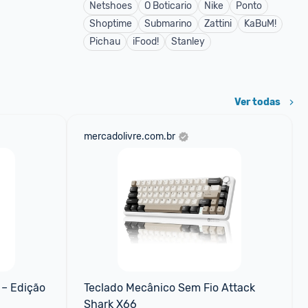
Netshoes
O Boticario
Nike
Ponto
Shoptime
Submarino
Zattini
KaBuM!
Pichau
iFood!
Stanley
Ver todas
mercadolivre.com.br
– Edição 
Teclado Mecânico Sem Fio Attack 
Shark X66