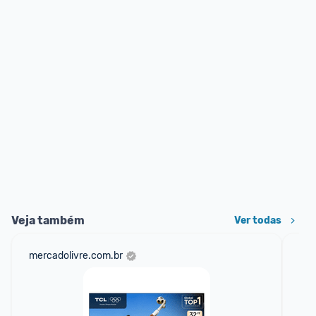
Veja também
Ver todas
mercadolivre.com.br
am