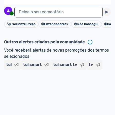
Deixe o seu comentário
0
🚀
Excelente Preço
🧐
Entendedores?
😢
Não Consegui
🤩
Cons
Cancelar
Outros alertas criados pela comunidade
Você receberá alertas de novas promoções dos termos 
selecionados
tcl
tcl smart
tcl smart tv
tv