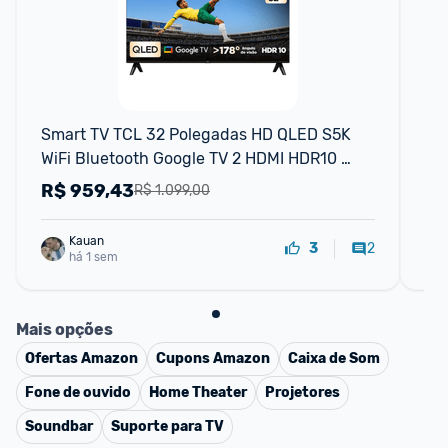
F
Smart TV TCL 32 Polegadas HD QLED S5K 
Sm
WiFi Bluetooth Google TV 2 HDMI HDR10 
Wi
Dolby Audio 32S5K
Do
R$
959,43
R
R$ 1.099,00
Kauan
2
3
há 1 sem
Mais opções
Ofertas
Amazon
Cupons
Amazon
Caixa de Som
Fone de ouvido
Home Theater
Projetores
Soundbar
Suporte para TV