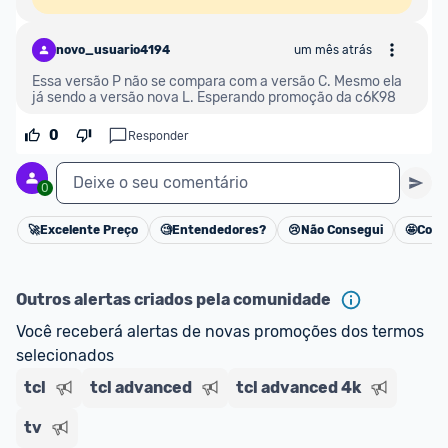
novo_usuario4194
um mês atrás
Essa versão P não se compara com a versão C. Mesmo ela 
já sendo a versão nova L. Esperando promoção da c6K98
0
Responder
Deixe o seu comentário
0
🚀
Excelente Preço
🧐
Entendedores?
😢
Não Consegui
🤩
Cons
Cancelar
Outros alertas criados pela comunidade
Você receberá alertas de novas promoções dos termos 
selecionados
tcl
tcl advanced
tcl advanced 4k
tv