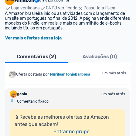
Amazon
amazon.com.br
Loja verificada
CNPJ verificado
Possui loja física
A Amazon brasileira iniciou as atividades com o lançamento de 
um site em português no final de 2012. A página vende diferentes 
modelos do Kindle, em reais, e mais de um milhão de e-books, 
incluindo títulos em português.
Ver mais ofertas dessa loja
Comentários (
2
)
Avaliações (
0
)
um mês atrás
Oferta postada por
Muriloantoniobarbosa
genio
um mês atrás
Comentário fixado
📱Receba as melhores ofertas da Amazon 
antes que acabem!

Entrar no grupo