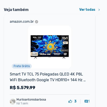
Veja também
Ver todas
amazon.com.br
mer
Frete Grátis
Smart TV TCL 75 Polegadas QLED 4K P8L 
Sm
WiFi Bluetooth Google TV HDR10+ 144 Hz 
Wi
VRR 75P8L
VR
R$
5.579,99
R
Muriloantoniobarbosa
1
3
há 1 sem