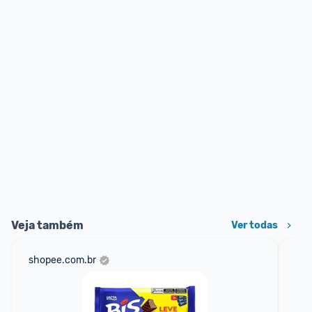
Veja também
Ver todas
shopee.com.br
am