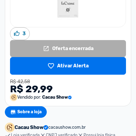
3
Oferta encerrada
Ativar Alerta
R$ 42,58
R$ 29,99
Vendido por:
Cacau Show
Sobre a loja
Cacau Show
cacaushow.com.br
Loja verificada
CNPJ verificado
Possui loja física