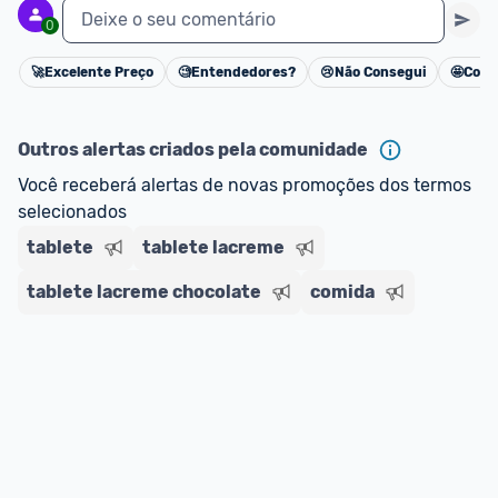
Deixe o seu comentário
0
🚀
Excelente Preço
🧐
Entendedores?
😢
Não Consegui
🤩
Cons
Cancelar
Outros alertas criados pela comunidade
Você receberá alertas de novas promoções dos termos 
selecionados
tablete
tablete lacreme
tablete lacreme chocolate
comida