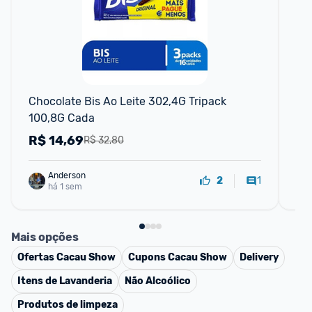
F
Chocolate Bis Ao Leite 302,4G Tripack 
Ch
100,8G Cada
R$
14,69
R
R$ 32,80
Anderson
1
2
há 1 sem
Mais opções
Ofertas
Cacau Show
Cupons
Cacau Show
Delivery
Itens de Lavanderia
Não Alcoólico
Produtos de limpeza