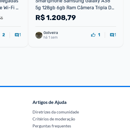
olegadas 
Smartphone Samsung Galaxy A36 
 Wi-Fi 
5g 128gb 6gb Ram Câmera Tripla De 
Até 50mp Selfie De 12mp Ip67 Super 
R$
1.208,79
36
Amoled 6.7'' Nfc Re
Goliveira
1
1
2
1
há 1 sem
Artigos de Ajuda
Diretrizes da comunidade
Critérios de moderação
Perguntas frequentes