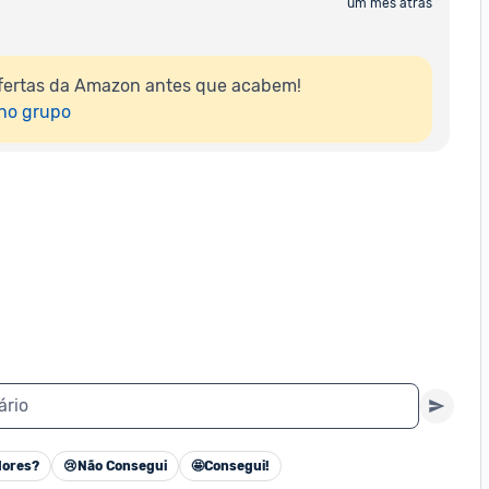
um mês atrás
fertas da Amazon antes que acabem!

 no grupo
ário
ores?
😢
Não Consegui
🤩
Consegui!
Cancelar