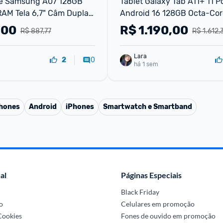
 Samsung A07 128GB 
Tablet Galaxy Tab A11+ 11 P
AM Tela 6,7" Câm Dupla 
Android 16 128GB Octa-Core
P
8MP Samsung
,00
R$
1.190,00
R$ 887,77
R$ 1.612,
Lara
0
2
há 1 sem
phones
Android
iPhones
Smartwatch e Smartband
al
Páginas Especiais
Black Friday
o
Celulares em promoção
 Cookies
Fones de ouvido em promoção