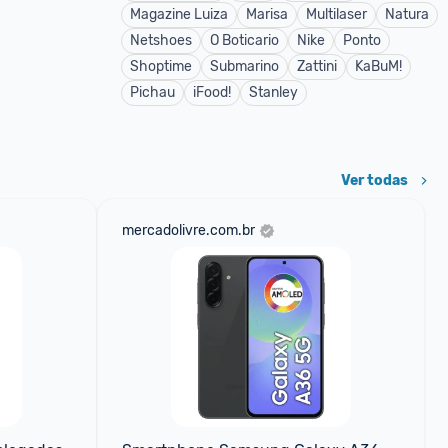
Magazine Luiza
Marisa
Multilaser
Natura
Netshoes
O Boticario
Nike
Ponto
Shoptime
Submarino
Zattini
KaBuM!
Pichau
iFood!
Stanley
Ver todas
mercadolivre.com.br