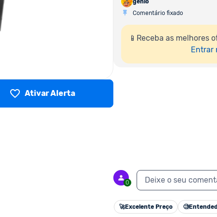
genio
Comentário fixado
📱Receba as melhores o
Entrar
Ativar Alerta
Deixe o seu coment
0
🚀
Excelente Preço
🧐
Entended