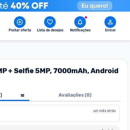
Postar oferta
Lista de desejos
Notificações
Entrar
8MP + Selfie 5MP, 7000mAh, Android
1
)
Avaliações (
0
)
um mês atrás