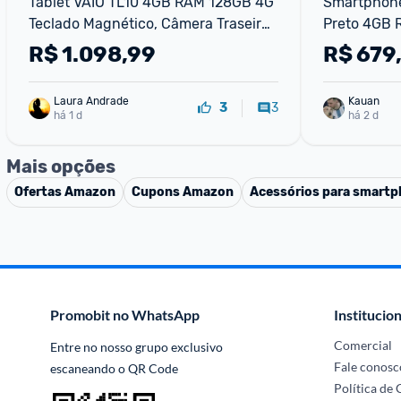
Tablet VAIO TL10 4GB RAM 128GB 4G 
Smartphone
Teclado Magnético, Câmera Traseira 
Preto 4GB R
8MP, Bateria de 7000mAh, Tela 10.4” 
+ Selfie 8M
R$
1.098,99
R$
679
2K Wifi Dual Band - Preto
Laura Andrade
Kauan
3
3
há 1 d
há 2 d
Mais opções
Ofertas
Amazon
Cupons
Amazon
Acessórios para smart
Promobit no WhatsApp
Institucion
Comercial
Entre no nosso grupo exclusivo 
Fale conosc
escaneando o QR Code
Política de