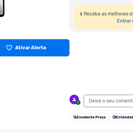
📱Receba as melhores o
Entrar
Ativar Alerta
Deixe o seu coment
0
🚀
Excelente Preço
🧐
Entended