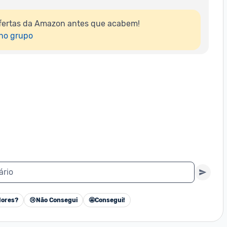
fertas da Amazon antes que acabem!

 no grupo
ário
ores?
😢
Não Consegui
🤩
Consegui!
Cancelar