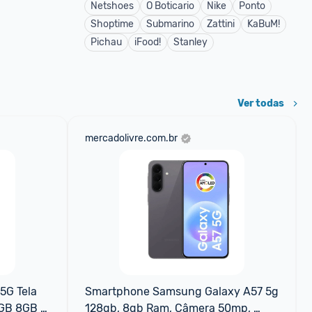
Netshoes
O Boticario
Nike
Ponto
Shoptime
Submarino
Zattini
KaBuM!
Pichau
iFood!
Stanley
Ver todas
mercadolivre.com.br
G Tela 
Smartphone Samsung Galaxy A57 5g 
GB 8GB 
128gb, 8gb Ram, Câmera 50mp, 