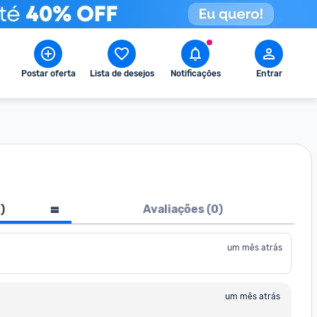
Postar oferta
Lista de desejos
Notificações
Entrar
1
)
Avaliações (
0
)
um mês atrás
um mês atrás