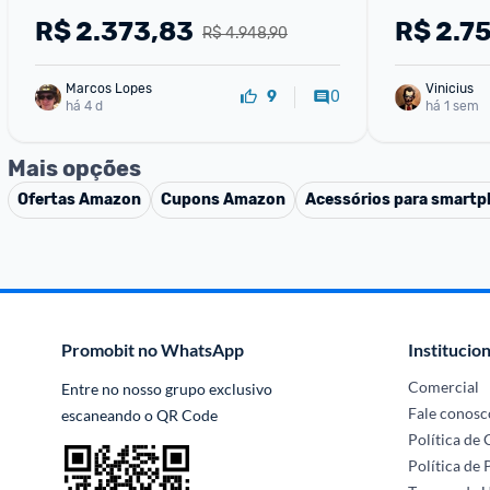
R$
2.373,83
R$
2.7
R$ 4.948,90
Marcos Lopes
Vinicius
0
9
há 4 d
há 1 sem
Mais opções
Ofertas
Amazon
Cupons
Amazon
Acessórios para smart
Promobit no WhatsApp
Institucion
Comercial
Entre no nosso grupo exclusivo 
Fale conosc
escaneando o QR Code
Política de
Política de 