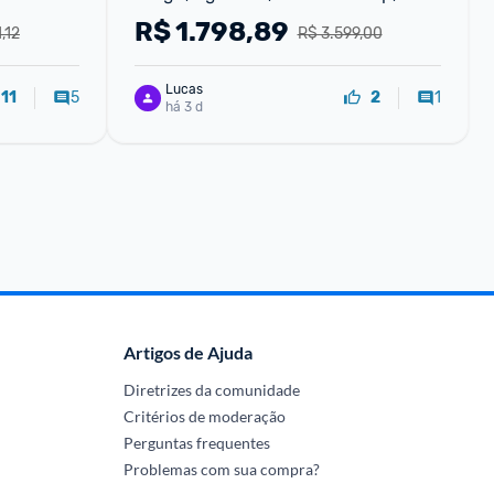
ng
Ip68, Super Amoled 6.7", Recursos Ai 
R$
1.798,89
,12
R$ 3.599,00
(azul Escuro) - (amazon)
Lucas
5
1
11
2
há 3 d
Artigos de Ajuda
Diretrizes da comunidade
Critérios de moderação
Perguntas frequentes
Problemas com sua compra?