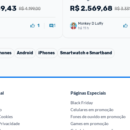
RAM Câmera 50MP Samsu
59,43
R$
2.569,68
R$ 4.199,00
R$ 3.331
Monkey D Luffy
1
1
há 11 h
phones
Android
iPhones
Smartwatch e Smartband
al
Páginas Especiais
Black Friday
o
Celulares em promoção
 Cookies
Fones de ouvido em promoção
Privacidade
Games em promoção