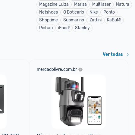
Magazine Luiza
Marisa
Multilaser
Natura
Netshoes
O Boticario
Nike
Ponto
Shoptime
Submarino
Zattini
KaBuM!
Pichau
iFood!
Stanley
Ver todas
mercadolivre.com.br