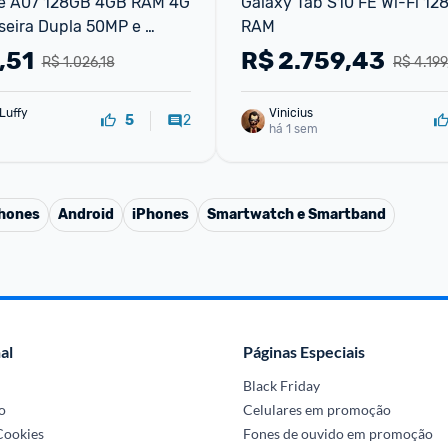
 A07 128GB 4GB RAM 4G 
Galaxy Tab S10 FE Wi-Fi 12
eira Dupla 50MP e 
RAM
ntal 8MP Samsung
,51
R$
2.759,43
R$ 1.026,18
R$ 4.199
Luffy
Vinicius
2
5
há 1 sem
phones
Android
iPhones
Smartwatch e Smartband
al
Páginas Especiais
Black Friday
o
Celulares em promoção
 Cookies
Fones de ouvido em promoção