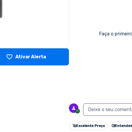
Faça o primeir
Ativar Alerta
Deixe o seu coment
0
🚀
Excelente Preço
🧐
Entended