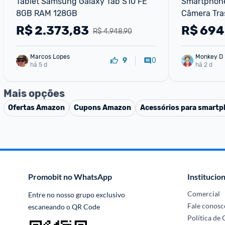
Tablet Samsung Galaxy Tab S10 FE 
Smartphone
8GB RAM 128GB
Câmera Tras
Câmera Fro
R$
2.373,83
R$
694
R$ 4.948,90
Marcos Lopes
Monkey D 
0
9
há 5 d
há 2 d
Mais opções
Ofertas
Amazon
Cupons
Amazon
Acessórios para smart
Promobit no WhatsApp
Institucion
Comercial
Entre no nosso grupo exclusivo 
Fale conosc
escaneando o QR Code
Política de