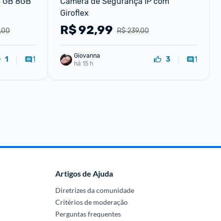
8 GB 8GB 
Câmera de Segurança IP com 
Giroflex
R$
92,99
,00
R$ 239,00
Giovanna
1
1
1
3
há 15 h
Artigos de Ajuda
Diretrizes da comunidade
Critérios de moderação
Perguntas frequentes