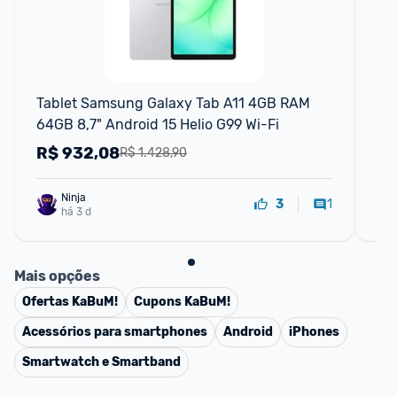
F
Tablet Samsung Galaxy Tab A11 4GB RAM 
Ta
64GB 8,7" Android 15 Helio G99 Wi-Fi
6G
R$
932,08
R
R$ 1.428,90
Ninja 
1
3
há 3 d
Mais opções
Ofertas
KaBuM!
Cupons
KaBuM!
Acessórios para smartphones
Android
iPhones
Smartwatch e Smartband