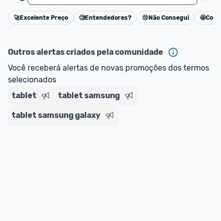
🚀
Excelente Preço
🧐
Entendedores?
😢
Não Consegui
🤩
Cons
Cancelar
Outros alertas criados pela comunidade
Você receberá alertas de novas promoções dos termos 
selecionados
tablet
tablet samsung
tablet samsung galaxy