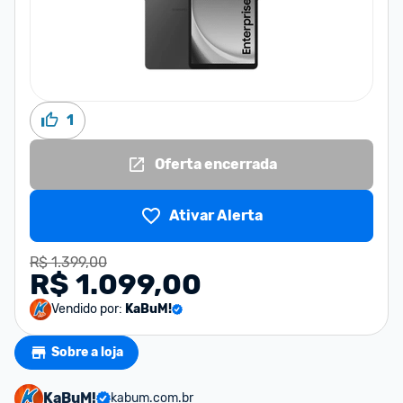
1
Oferta encerrada
Ativar Alerta
R$ 1.399,00
R$ 1.099,00
Vendido por:
KaBuM!
Sobre a loja
KaBuM!
kabum.com.br