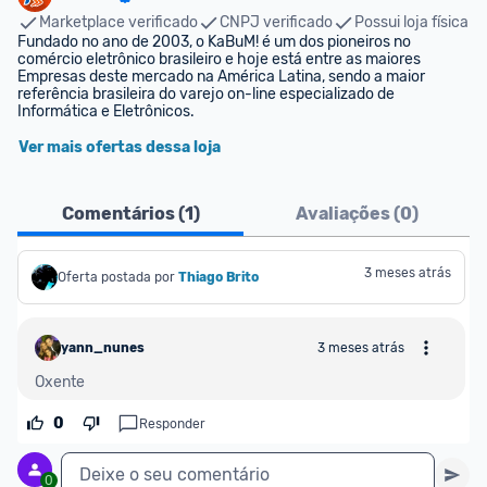
Marketplace verificado
CNPJ verificado
Possui loja física
Fundado no ano de 2003, o KaBuM! é um dos pioneiros no 
comércio eletrônico brasileiro e hoje está entre as maiores 
Empresas deste mercado na América Latina, sendo a maior 
referência brasileira do varejo on-line especializado de 
Informática e Eletrônicos.
Ver mais ofertas dessa loja
Comentários (
1
)
Avaliações (
0
)
3 meses atrás
Oferta postada por
Thiago Brito
yann_nunes
3 meses atrás
Oxente
0
Responder
Deixe o seu comentário
0