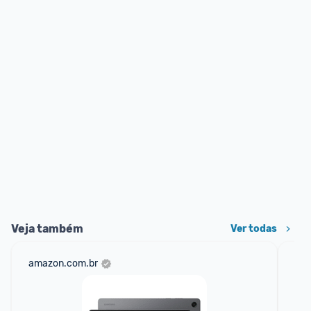
Veja também
Ver todas
amazon.com.br
sho