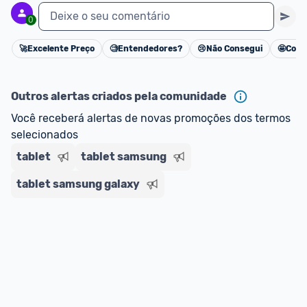
Deixe o seu comentário
0
🚀
Excelente Preço
🧐
Entendedores?
😢
Não Consegui
🤩
Cons
Cancelar
Outros alertas criados pela comunidade
Você receberá alertas de novas promoções dos termos 
selecionados
tablet
tablet samsung
tablet samsung galaxy