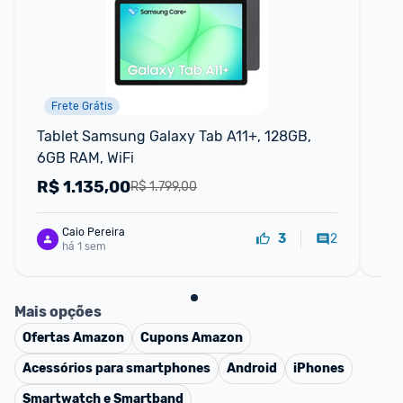
Frete Grátis
Tablet Samsung Galaxy Tab A11+, 128GB, 
mal
6GB RAM, WiFi
12
Bl
R$
1.135,00
R
R$ 1.799,00
Caio Pereira
2
3
há 1 sem
Mais opções
Ofertas
Amazon
Cupons
Amazon
Acessórios para smartphones
Android
iPhones
Smartwatch e Smartband